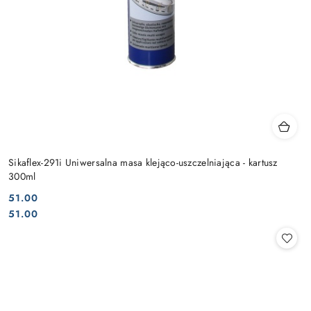
Sikaflex-291i Uniwersalna masa klejąco-uszczelniająca - kartusz
300ml
51.00
Cena:
Cena:
51.00