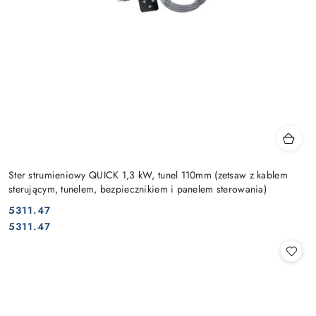
Ster strumieniowy QUICK 1,3 kW, tunel 110mm (zetsaw z kablem
sterującym, tunelem, bezpiecznikiem i panelem sterowania)
5311.47
Cena:
Cena:
5311.47