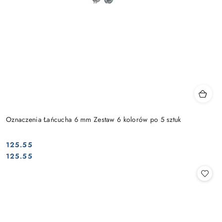
Oznaczenia Łańcucha 6 mm Zestaw 6 kolorów po 5 sztuk
125.55
Cena:
Cena:
125.55