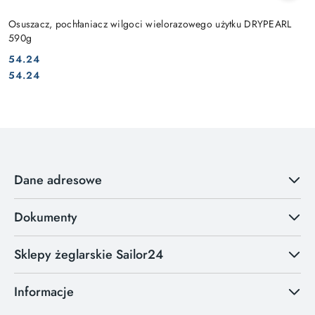
Osuszacz, pochłaniacz wilgoci wielorazowego użytku DRYPEARL
590g
54.24
Cena:
Cena:
54.24
Dane adresowe
Dokumenty
Sklepy żeglarskie Sailor24
Informacje