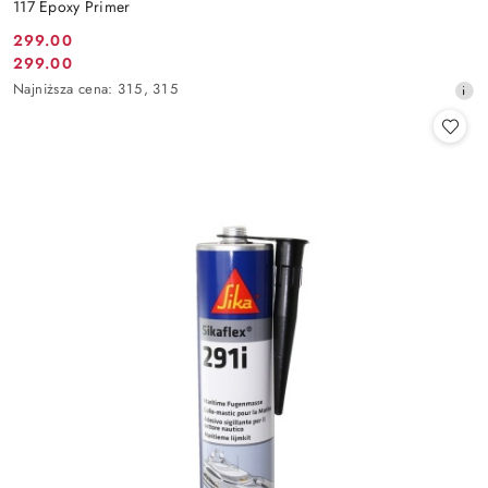
117 Epoxy Primer
299.00
Cena
299.00
Cena
promocyjna:
Najniższa
Najniższa cena:
315
,
315
promocyjna:
cena
z
30
dni
przed
obniżką