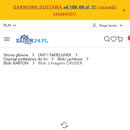
Przejdź do treści głównej
Przejdź do wyszukiwarki
Przejdź do moje konto
Przejdź do menu głównego
Przejdź do opisu produktu
Przejdź do stopki
od 100,00 zł !!!
DARMOWA DOSTAWA
(sprawdź
szczegóły)
PLN
Moje konto
Strona główna
LINY I TAKIELUNEK
Osprzęt pokładowy do lin
Bloki jachtowe
Bloki BARTON
Bloki z knagami CRUISER