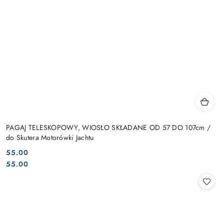
PAGAJ TELESKOPOWY, WIOSŁO SKŁADANE OD 57 DO 107cm /
do Skutera Motorówki Jachtu
55.00
Cena:
Cena:
55.00