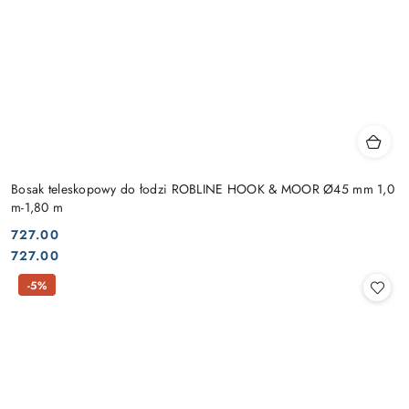
Bosak teleskopowy do łodzi ROBLINE HOOK & MOOR Ø45 mm 1,0
m-1,80 m
727.00
Cena:
Cena:
727.00
-5%