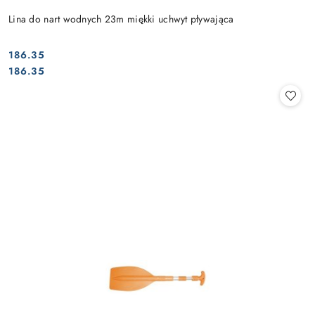
Lina do nart wodnych 23m miękki uchwyt pływająca
186.35
Cena:
Cena:
186.35