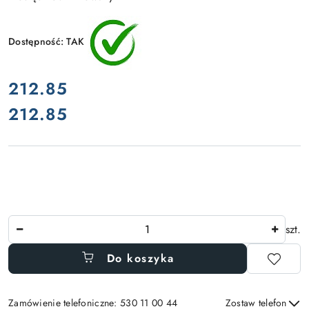
Dostępność:
TAK
cena:
212.85
212.85
Cena:
Ilość
szt.
Do koszyka
Zamówienie telefoniczne: 530 11 00 44
Zostaw telefon