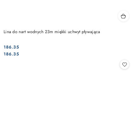
Lina do nart wodnych 23m miękki uchwyt pływająca
186.35
Cena:
Cena:
186.35