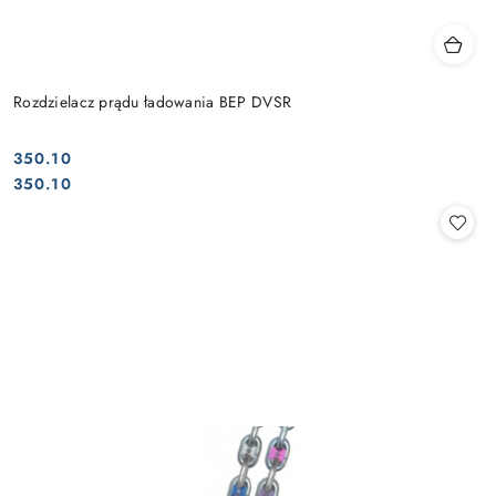
Rozdzielacz prądu ładowania BEP DVSR
350.10
Cena:
Cena:
350.10