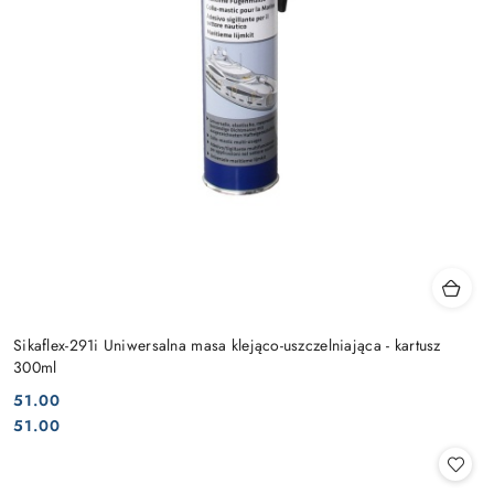
Sikaflex-291i Uniwersalna masa klejąco-uszczelniająca - kartusz
300ml
51.00
Cena:
Cena:
51.00