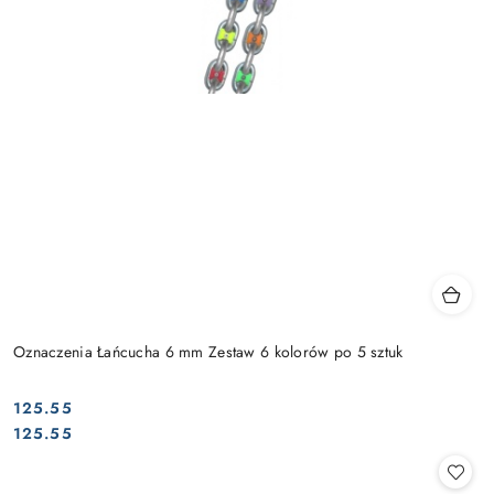
Oznaczenia Łańcucha 6 mm Zestaw 6 kolorów po 5 sztuk
125.55
Cena:
Cena:
125.55