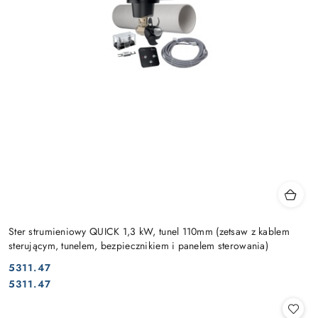
Ster strumieniowy QUICK 1,3 kW, tunel 110mm (zetsaw z kablem
sterującym, tunelem, bezpiecznikiem i panelem sterowania)
5311.47
Cena:
Cena:
5311.47