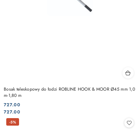
Bosak teleskopowy do łodzi ROBLINE HOOK & MOOR Ø45 mm 1,0
m-1,80 m
727.00
Cena:
Cena:
727.00
-5%