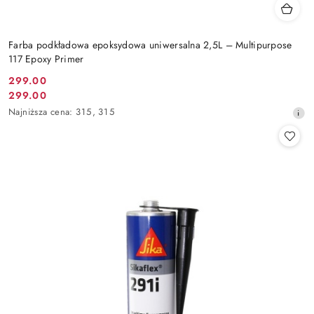
Farba podkładowa epoksydowa uniwersalna 2,5L – Multipurpose
117 Epoxy Primer
299.00
Cena
299.00
Cena
promocyjna:
Najniższa
Najniższa cena:
315
,
315
promocyjna:
cena
z
30
dni
przed
obniżką