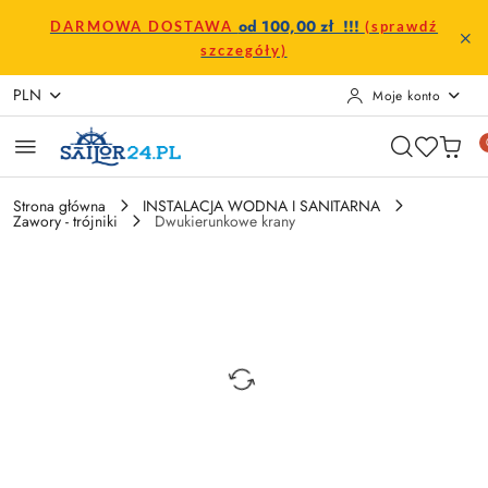
Przejdź do treści głównej
Przejdź do wyszukiwarki
Przejdź do moje konto
Przejdź do menu głównego
Przejdź do opisu produktu
Przejdź do stopki
od 100,00 zł !!!
DARMOWA DOSTAWA
(sprawdź
szczegóły)
PLN
Moje konto
Strona główna
INSTALACJA WODNA I SANITARNA
Zawory - trójniki
Dwukierunkowe krany