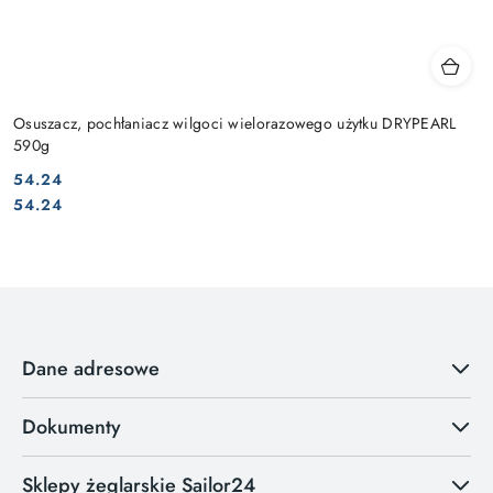
Osuszacz, pochłaniacz wilgoci wielorazowego użytku DRYPEARL
590g
54.24
Cena:
Cena:
54.24
Dane adresowe
Dokumenty
Sklepy żeglarskie Sailor24