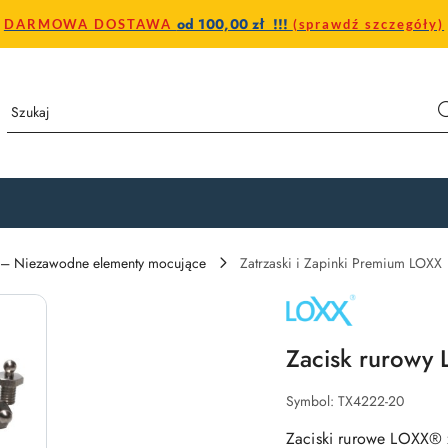
od 100,00 zł !!!
DARMOWA DOSTAWA
(sprawdź szczegóły)
py – Niezawodne elementy mocujące
Zatrzaski i Zapinki Premium LOXX
LOXX
–
ZATRZASKI
I
Zacisk rurowy
SYSTEMY
MOCOWAŃ
DO
JACHTÓW,
Symbol:
TX4222-20
PLANDEK
I
Zaciski rurowe LOXX® 
CAMPERÓW