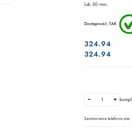
lub 30 mm.
Dostępność:
TAK
cena:
324.94
324.94
Cena:
Ilość
kompl
Zamówienie telefoniczne:
Dostępność