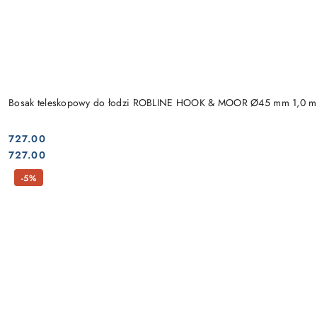
Bosak teleskopowy do łodzi ROBLINE HOOK & MOOR Ø45 mm 1,0 m
727.00
Cena:
Cena:
727.00
-5%