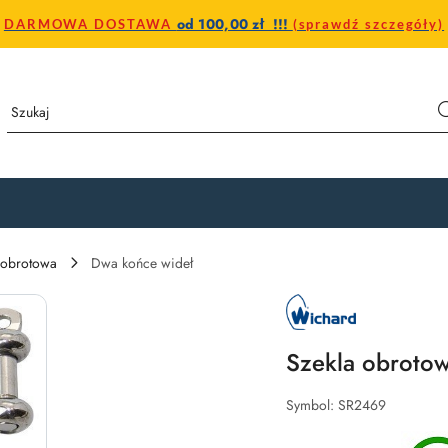
od 100,00 zł !!!
DARMOWA DOSTAWA
(sprawdź szczegóły)
 obrotowa
Dwa końce wideł
NAZWA
PRODUCENTA:
WICHARD
Szekla obrot
Symbol:
SR2469