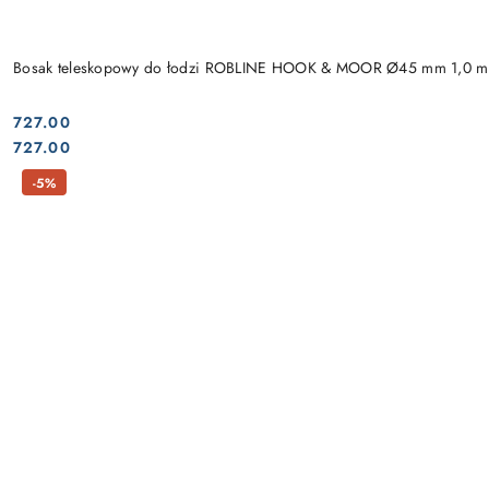
Bosak teleskopowy do łodzi ROBLINE HOOK & MOOR Ø45 mm 1,0 m
727.00
Cena:
Cena:
727.00
-5%