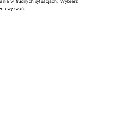
fania w trudnych sytuacjach. Wybierz
wych wyzwań.