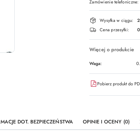
Zamówienie telefoniczne:
Dostępność
Wysyłka w ciągu:
2
i
Cena przesyłki:
dostawa
Więcej o produkcie
Waga:
0
Pobierz produkt do P
RMACJE DOT. BEZPIECZEŃSTWA
OPINIE I OCENY (0)