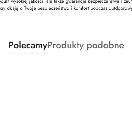
odukt wysokiej jakości, ale także gwarancja bezpieczeństwa i zau
tórzy dbają o Twoje bezpieczeństwo i komfort podczas outdooro
Produkty
Produkty
Polecamy
Produkty podobne
o
o
statusie:
statusie: