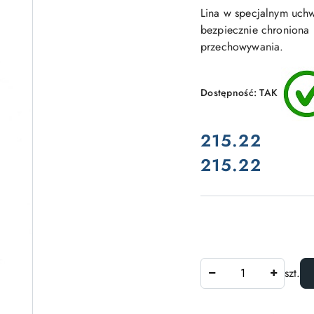
TWORZYW
Lina w specjalnym uchw
DO
ŁODZI
bezpiecznie chroniona
przechowywania.
Dostępność:
TAK
cena:
215.22
215.22
Cena:
Ilość
szt.