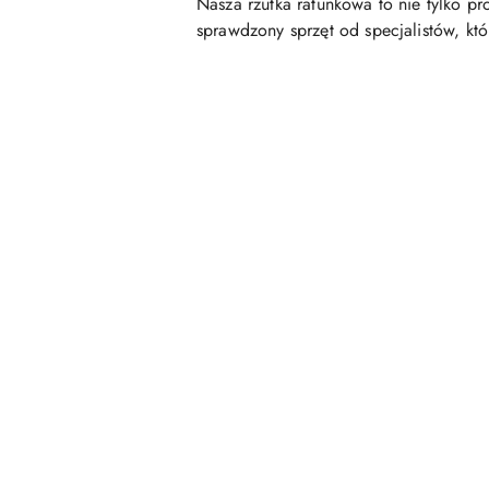
Nasza rzutka ratunkowa to nie tylko pr
sprawdzony sprzęt od specjalistów, k
Pomiń karuzelę produktów