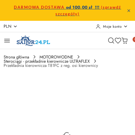
Przejdź do treści głównej
Przejdź do wyszukiwarki
Przejdź do moje konto
Przejdź do menu głównego
Przejdź do opisu produktu
Przejdź do stopki
od 100,00 zł !!!
DARMOWA DOSTAWA
(sprawdź
szczegóły)
PLN
Moje konto
Strona główna
MOTOROWODNE
Sterociągi - przekładnie kierownicze ULTRAFLEX
Przekładnia kierownicza T81FC z reg. osi kierownicy