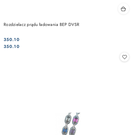
Rozdzielacz prądu ładowania BEP DVSR
350.10
Cena:
Cena:
350.10