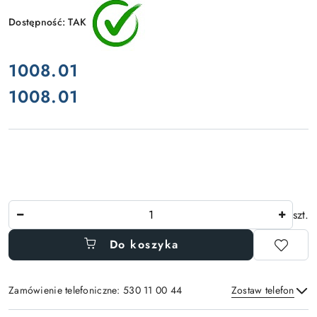
Dostępność:
TAK
cena:
1008.01
1008.01
Cena:
Ilość
szt.
Do koszyka
Zamówienie telefoniczne: 530 11 00 44
Zostaw telefon