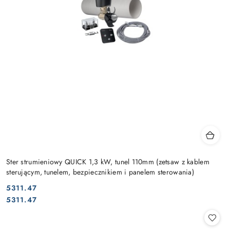
Ster strumieniowy QUICK 1,3 kW, tunel 110mm (zetsaw z kablem
sterującym, tunelem, bezpiecznikiem i panelem sterowania)
5311.47
Cena:
Cena:
5311.47