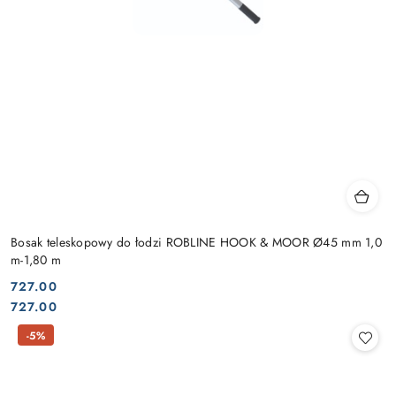
Bosak teleskopowy do łodzi ROBLINE HOOK & MOOR Ø45 mm 1,0
m-1,80 m
727.00
Cena:
Cena:
727.00
-5%