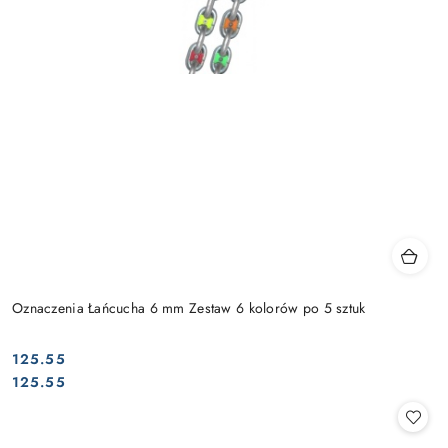
Oznaczenia Łańcucha 6 mm Zestaw 6 kolorów po 5 sztuk
125.55
Cena:
Cena:
125.55