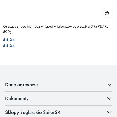
Osuszacz, pochłaniacz wilgoci wielorazowego użytku DRYPEARL
590g
54.24
Cena:
Cena:
54.24
Dane adresowe
Dokumenty
Sklepy żeglarskie Sailor24