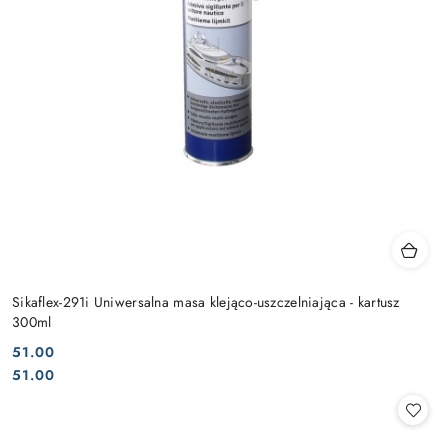
Sikaflex-291i Uniwersalna masa klejąco-uszczelniająca - kartusz
300ml
51.00
Cena:
Cena:
51.00