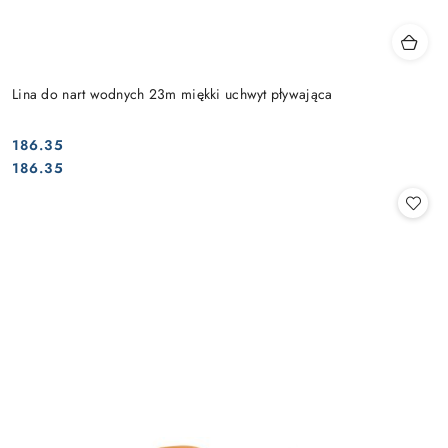
Lina do nart wodnych 23m miękki uchwyt pływająca
186.35
Cena:
Cena:
186.35