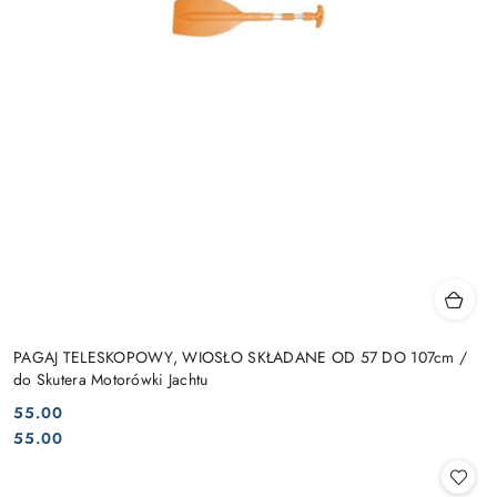
PAGAJ TELESKOPOWY, WIOSŁO SKŁADANE OD 57 DO 107cm /
do Skutera Motorówki Jachtu
55.00
Cena:
Cena:
55.00