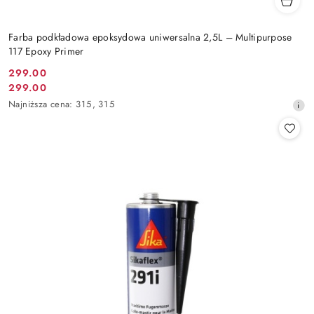
Farba podkładowa epoksydowa uniwersalna 2,5L – Multipurpose
117 Epoxy Primer
299.00
Cena
299.00
Cena
promocyjna:
Najniższa
Najniższa cena:
315
,
315
promocyjna:
cena
z
30
dni
przed
obniżką