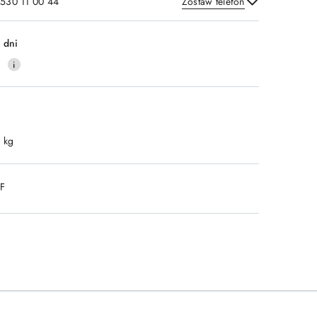
 530 11 00 44
Zostaw telefon
Wyślij
 dni
0
1 kg
DF