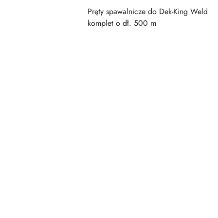
Pręty spawalnicze do Dek-King Weld
komplet o dł. 500 m
Pomiń karuzelę produktów