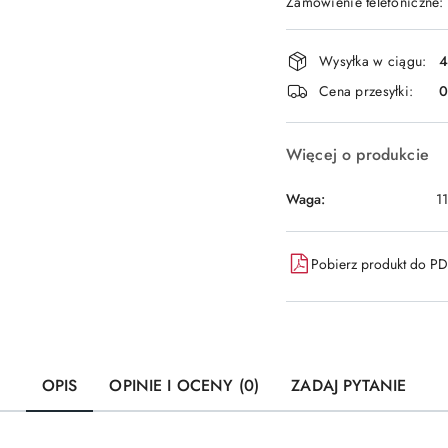
Zamówienie telefoniczne:
Dostępność
Wysyłka w ciągu:
4
i
Cena przesyłki:
dostawa
Więcej o produkcie
Waga:
1
Pobierz produkt do P
OPIS
OPINIE I OCENY (0)
ZADAJ PYTANIE