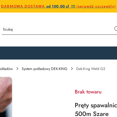
od 100,00 zł !!!
DARMOWA DOSTAWA
(sprawdź szczegóły)
pokładów
System pokładowy DEK-KING
Dek-King Weld G2
Brak towaru
Pręty spawalni
500m Szare