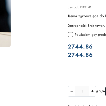
Symbol:
DK317B
Taśma zgrzewająca do 
Dostępność:
Brak towaru
Powiadom gdy produk
cena:
2744.86
2744.86
Cena:
Ilość
#N/A