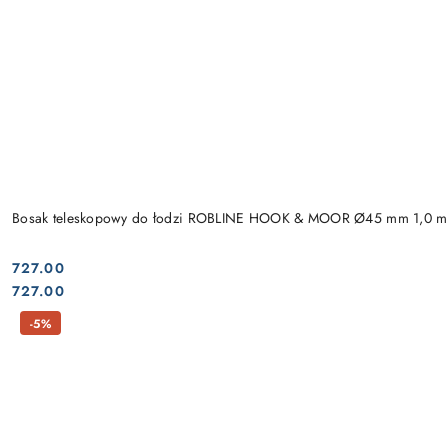
Bosak teleskopowy do łodzi ROBLINE HOOK & MOOR Ø45 mm 1,0 m
727.00
Cena:
Cena:
727.00
-5%