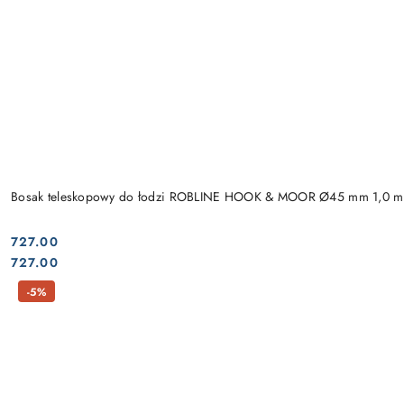
Bosak teleskopowy do łodzi ROBLINE HOOK & MOOR Ø45 mm 1,0 m
727.00
Cena:
Cena:
727.00
-5%