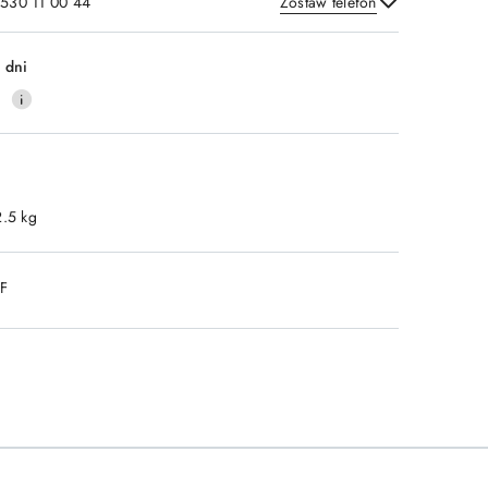
 530 11 00 44
Zostaw telefon
Wyślij
 dni
0
2.5 kg
DF