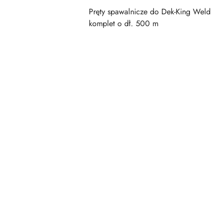
Pręty spawalnicze do Dek-King Weld
komplet o dł. 500 m
Pomiń karuzelę produktów