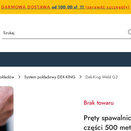
od 100,00 zł !!!
DARMOWA DOSTAWA
(sprawdź szczegóły)
pokładów
System pokładowy DEK-KING
Dek-King Weld G2
Brak towaru
Pręty spawalni
części 500 me