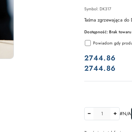
Symbol:
DK317
Taśma zgrzewająca do 
Dostępność:
Brak towaru
Powiadom gdy produk
cena:
2744.86
2744.86
Cena:
Ilość
#N/A