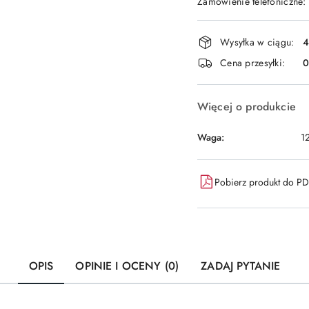
Zamówienie telefoniczne:
Dostępność
Wysyłka w ciągu:
4
i
Cena przesyłki:
dostawa
Więcej o produkcie
Waga:
1
Pobierz produkt do P
OPIS
OPINIE I OCENY (0)
ZADAJ PYTANIE