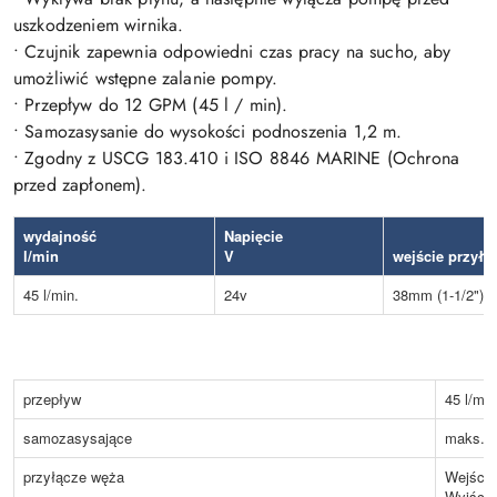
uszkodzeniem wirnika.
• Czujnik zapewnia odpowiedni czas pracy na sucho, aby
umożliwić wstępne zalanie pompy.
• Przepływ do 12 GPM (45 l / min).
• Samozasysanie do wysokości podnoszenia 1,2 m.
• Zgodny z USCG 183.410 i ISO 8846 MARINE (Ochrona
przed zapłonem).
wydajność
Napięcie
l/min
V
wejście przyłą
45 l/min.
24v
38mm (1-1/2")
przepływ
45 l/min
samozasysające
maks. 
przyłącze węża
Wejście
Wyjście