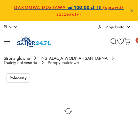
Przejdź do treści głównej
Przejdź do wyszukiwarki
Przejdź do moje konto
Przejdź do menu głównego
Przejdź do opisu produktu
Przejdź do stopki
od 100,00 zł !!!
DARMOWA DOSTAWA
(sprawdź
szczegóły)
PLN
Moje konto
Strona główna
INSTALACJA WODNA I SANITARNA
Toalety i akcesoria
Pompy toaletowe
Polecamy