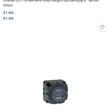
Sikaflex-291i Uniwersalna masa klejąco-uszczelniająca - kartusz
300ml
51.00
Cena:
Cena:
51.00