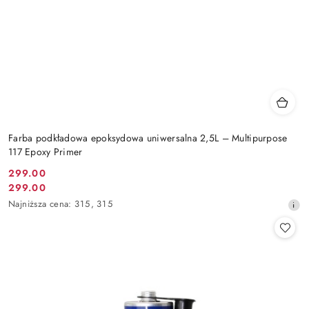
Farba podkładowa epoksydowa uniwersalna 2,5L – Multipurpose
117 Epoxy Primer
299.00
Cena
299.00
Cena
promocyjna:
Najniższa
Najniższa cena:
315
,
315
promocyjna:
cena
z
30
dni
przed
obniżką