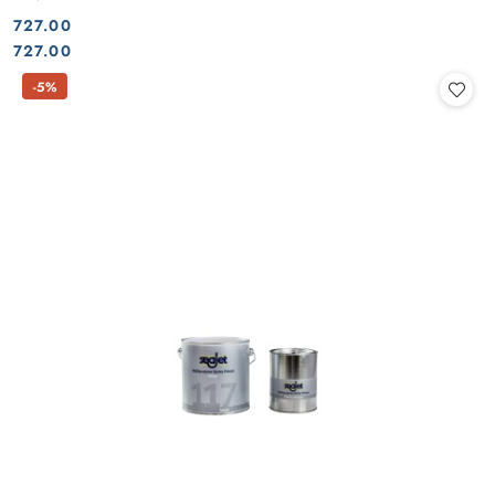
727.00
Cena:
Cena:
727.00
-5%