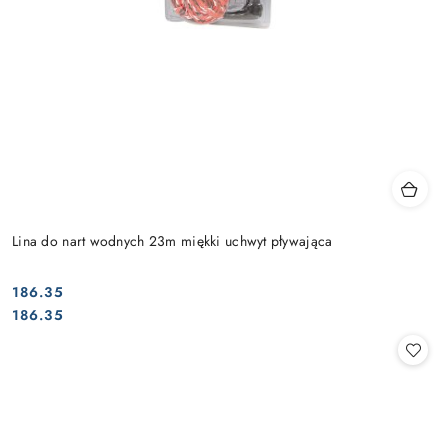
Lina do nart wodnych 23m miękki uchwyt pływająca
186.35
Cena:
Cena:
186.35