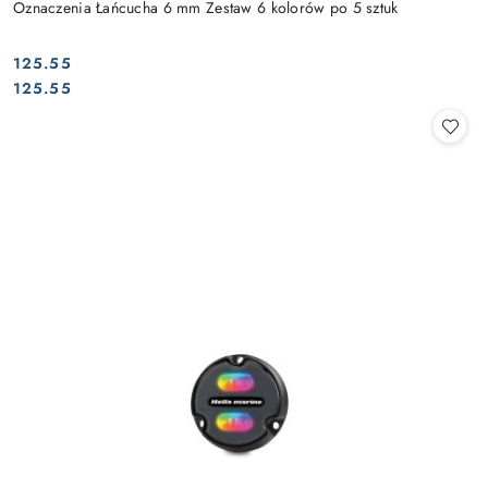
Oznaczenia Łańcucha 6 mm Zestaw 6 kolorów po 5 sztuk
125.55
Cena:
Cena:
125.55