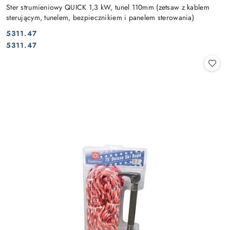
Ster strumieniowy QUICK 1,3 kW, tunel 110mm (zetsaw z kablem
sterującym, tunelem, bezpiecznikiem i panelem sterowania)
5311.47
Cena:
Cena:
5311.47