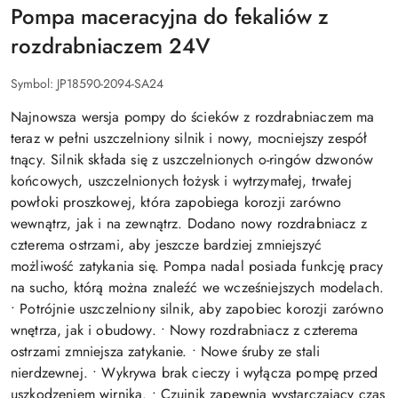
Pompa maceracyjna do fekaliów z
rozdrabniaczem 24V
Symbol:
JP18590-2094-SA24
Najnowsza wersja pompy do ścieków z rozdrabniaczem ma
teraz w pełni uszczelniony silnik i nowy, mocniejszy zespół
tnący. Silnik składa się z uszczelnionych o-ringów dzwonów
końcowych, uszczelnionych łożysk i wytrzymałej, trwałej
powłoki proszkowej, która zapobiega korozji zarówno
wewnątrz, jak i na zewnątrz. Dodano nowy rozdrabniacz z
czterema ostrzami, aby jeszcze bardziej zmniejszyć
możliwość zatykania się. Pompa nadal posiada funkcję pracy
na sucho, którą można znaleźć we wcześniejszych modelach.
• Potrójnie uszczelniony silnik, aby zapobiec korozji zarówno
wnętrza, jak i obudowy. • Nowy rozdrabniacz z czterema
ostrzami zmniejsza zatykanie. • Nowe śruby ze stali
nierdzewnej. • Wykrywa brak cieczy i wyłącza pompę przed
uszkodzeniem wirnika. • Czujnik zapewnia wystarczający czas