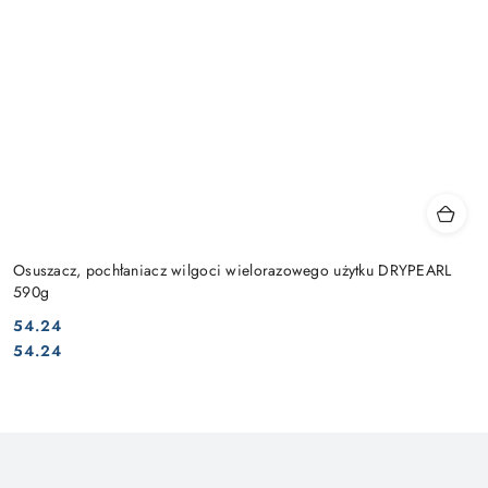
Osuszacz, pochłaniacz wilgoci wielorazowego użytku DRYPEARL
590g
54.24
Cena:
Cena:
54.24