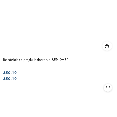
Rozdzielacz prądu ładowania BEP DVSR
350.10
Cena:
Cena:
350.10