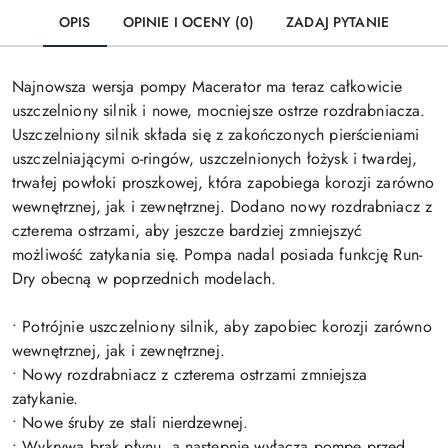
OPIS
OPINIE I OCENY (0)
ZADAJ PYTANIE
Najnowsza wersja pompy Macerator ma teraz całkowicie
uszczelniony silnik i nowe, mocniejsze ostrze rozdrabniacza.
Uszczelniony silnik składa się z zakończonych pierścieniami
uszczelniającymi o-ringów, uszczelnionych łożysk i twardej,
trwałej powłoki proszkowej, która zapobiega korozji zarówno
wewnętrznej, jak i zewnętrznej. Dodano nowy rozdrabniacz z
czterema ostrzami, aby jeszcze bardziej zmniejszyć
możliwość zatykania się. Pompa nadal posiada funkcję Run-
Dry obecną w poprzednich modelach.
• Potrójnie uszczelniony silnik, aby zapobiec korozji zarówno
wewnętrznej, jak i zewnętrznej.
• Nowy rozdrabniacz z czterema ostrzami zmniejsza
zatykanie.
• Nowe śruby ze stali nierdzewnej.
• Wykrywa brak płynu, a następnie wyłącza pompę przed