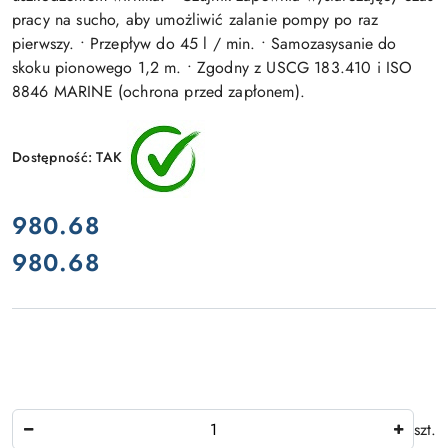
pracy na sucho, aby umożliwić zalanie pompy po raz
pierwszy. • Przepływ do 45 l / min. • Samozasysanie do
skoku pionowego 1,2 m. • Zgodny z USCG 183.410 i ISO
8846 MARINE (ochrona przed zapłonem).
Dostępność:
TAK
cena:
980.68
980.68
Cena:
Ilość
szt.