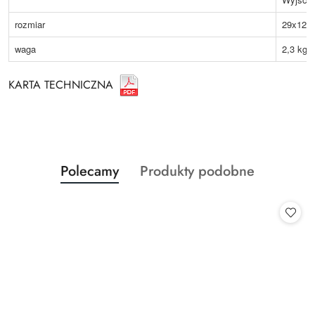
rozmiar
29x12x
waga
2,3 kg
KARTA TECHNICZNA
Produkty
Produkty
Polecamy
Produkty podobne
Pomiń karuzelę produktów
o
o
statusie:
statusie: