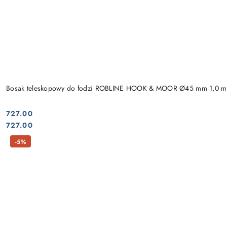
Bosak teleskopowy do łodzi ROBLINE HOOK & MOOR Ø45 mm 1,0 m
727.00
Cena:
Cena:
727.00
-5%