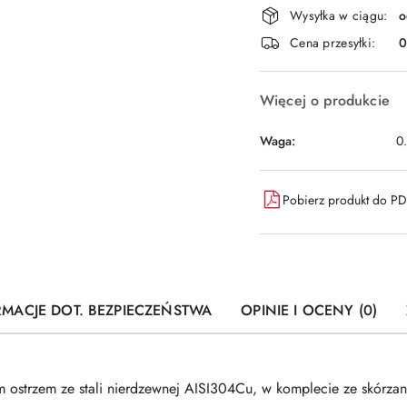
Dostępność
Wysyłka w ciągu:
o
i
Cena przesyłki:
dostawa
Więcej o produkcie
Waga:
0
Pobierz produkt do P
RMACJE DOT. BEZPIECZEŃSTWA
OPINIE I OCENY (0)
ym ostrzem ze stali nierdzewnej AISI304Cu, w komplecie ze skórza