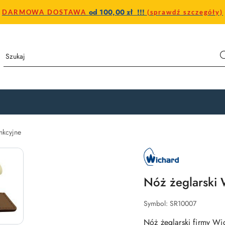
od 100,00 zł !!!
DARMOWA DOSTAWA
(sprawdź szczegóły)
nkcyjne
NAZWA
PRODUCENTA:
WICHARD
Nóż żeglarski 
Symbol:
SR10007
Nóż żeglarski firmy Wic