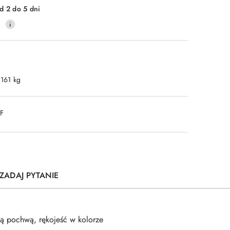
d 2 do 5 dni
0
.161 kg
DF
ZADAJ PYTANIE
ną pochwą, rękojeść w kolorze