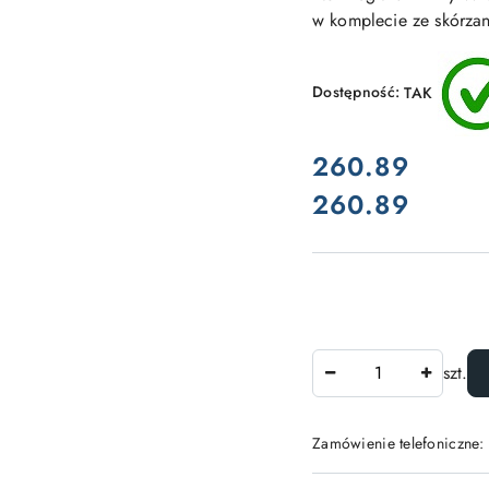
w komplecie ze skórzan
Dostępność:
TAK
cena:
260.89
260.89
Cena:
Ilość
szt.
Zamówienie telefoniczne: