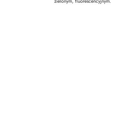
zielonym, fluorescencyjnym.
Pomiń karuzelę produktów