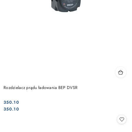
Rozdzielacz prądu ładowania BEP DVSR
350.10
Cena:
Cena:
350.10