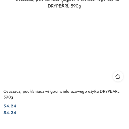
Osuszacz, pochłaniacz wilgoci wielorazowego użytku DRYPEARL
590g
54.24
Cena:
Cena:
54.24