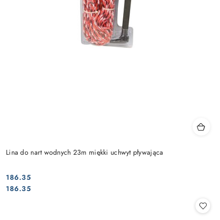
Lina do nart wodnych 23m miękki uchwyt pływająca
186.35
Cena:
Cena:
186.35