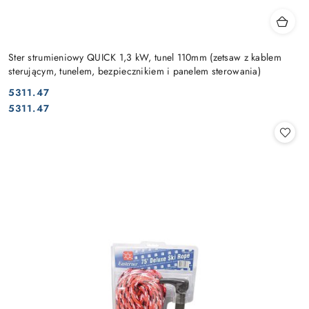
Ster strumieniowy QUICK 1,3 kW, tunel 110mm (zetsaw z kablem
sterującym, tunelem, bezpiecznikiem i panelem sterowania)
5311.47
Cena:
Cena:
5311.47