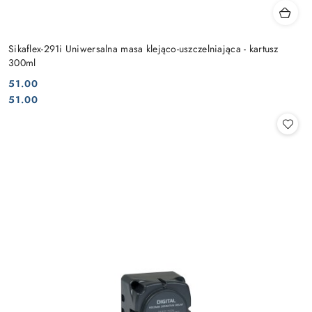
Sikaflex-291i Uniwersalna masa klejąco-uszczelniająca - kartusz
300ml
51.00
Cena:
Cena:
51.00