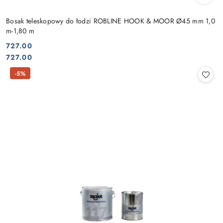
Bosak teleskopowy do łodzi ROBLINE HOOK & MOOR Ø45 mm 1,0
m-1,80 m
727.00
Cena:
Cena:
727.00
-5%