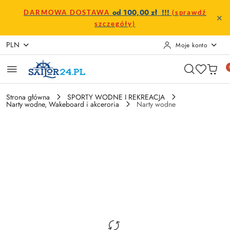
Przejdź do treści głównej
Przejdź do wyszukiwarki
Przejdź do moje konto
Przejdź do menu głównego
Przejdź do opisu produktu
Przejdź do stopki
od 100,00 zł !!!
DARMOWA DOSTAWA
(sprawdź
szczegóły)
PLN
Moje konto
Strona główna
SPORTY WODNE I REKREACJA
Narty wodne, Wakeboard i akceroria
Narty wodne