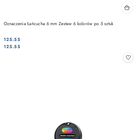
Oznaczenia Łańcucha 6 mm Zestaw 6 kolorów po 5 sztuk
125.55
Cena:
Cena:
125.55