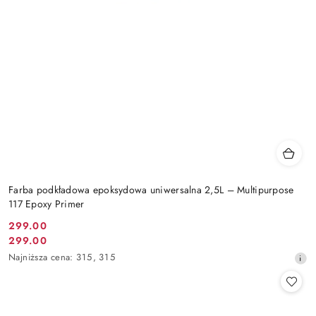
Farba podkładowa epoksydowa uniwersalna 2,5L – Multipurpose
117 Epoxy Primer
299.00
Cena
299.00
Cena
promocyjna:
Najniższa
Najniższa cena:
315
,
315
promocyjna:
cena
z
30
dni