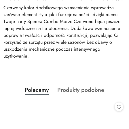
Czerwony kolor dodatkowego wzmacnienia wprowadza
zarówno element stylu jak i funkcjonalności - dzięki niemu
Twoje narty Spinera Combo Morze Czerwone będą jeszcze
lepiej widoczne na tle otoczenia. Dodatkowo wzmacnienie
poprawia trwałość i odporność konstrukcji, pozwalając Ci
korzystać ze sprzętu przez wiele sezonów bez obawy o
uszkodzenia mechaniczne podczas intensywnego
użytkowania.
Produkty
Produkty
Polecamy
Produkty podobne
Pomiń karuzelę produktów
o
o
statusie:
statusie: