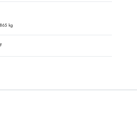
.865 kg
DF