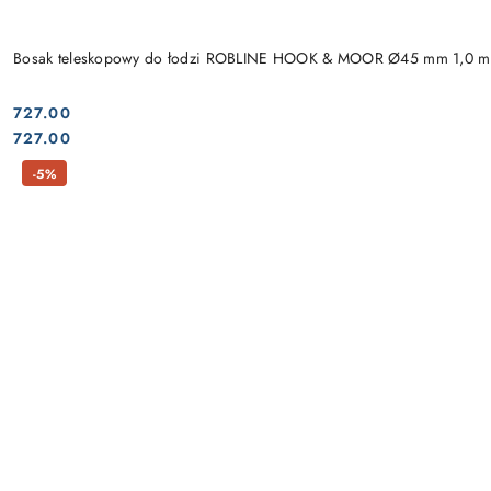
Bosak teleskopowy do łodzi ROBLINE HOOK & MOOR Ø45 mm 1,0 m
727.00
Cena:
Cena:
727.00
-5%