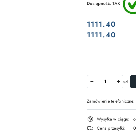
Dostępność:
TAK
cena:
1111.40
1111.40
Cena:
Ilość
szt.
Zamówienie telefoniczne:
Dostępność
Wysyłka w ciągu:
o
i
Cena przesyłki:
dostawa