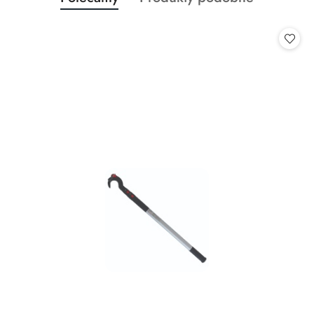
Pomiń karuzelę produktów
o
o
statusie:
statusie: