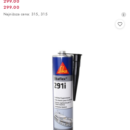
299.00
Cena
299.00
Cena
promocyjna:
Najniższa
Najniższa cena:
315
,
315
promocyjna:
cena
z
30
dni
przed
obniżką