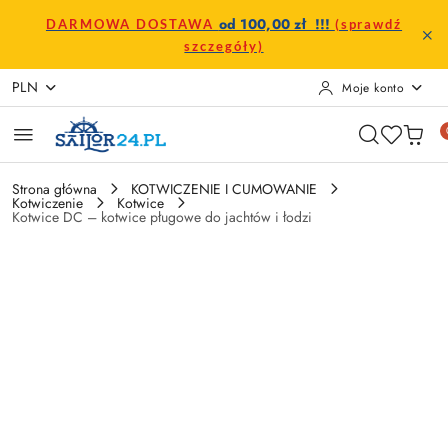
Przejdź do treści głównej
Przejdź do wyszukiwarki
Przejdź do moje konto
Przejdź do menu głównego
Przejdź do opisu produktu
Przejdź do stopki
od 100,00 zł !!!
DARMOWA DOSTAWA
(sprawdź
szczegóły)
PLN
Moje konto
Strona główna
KOTWICZENIE I CUMOWANIE
Kotwiczenie
Kotwice
Kotwice DC – kotwice pługowe do jachtów i łodzi