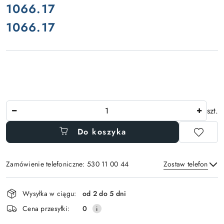
cena:
1066.17
1066.17
Cena:
Ilość
szt.
Do koszyka
Zamówienie telefoniczne: 530 11 00 44
Zostaw telefon
Dostępność
Wysyłka w ciągu:
od 2 do 5 dni
i
Wyślij
Cena przesyłki:
0
dostawa