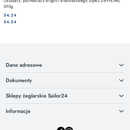
Osuszacz, pochłaniacz wilgoci wielorazowego użytku DRYPEARL
590g
54.24
Cena:
Cena:
54.24
Dane adresowe
Dokumenty
Sklepy żeglarskie Sailor24
Informacje