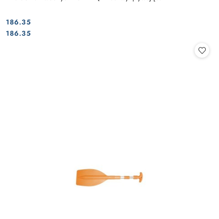
186.35
Cena:
Cena:
186.35