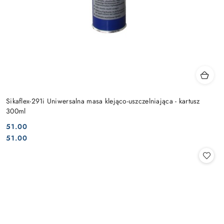
Sikaflex-291i Uniwersalna masa klejąco-uszczelniająca - kartusz
300ml
51.00
Cena:
Cena:
51.00