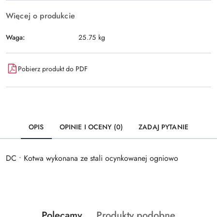
Więcej o produkcie
Waga:
25.75 kg
Pobierz produkt do PDF
OPIS
OPINIE I OCENY (0)
ZADAJ PYTANIE
DC • Kotwa wykonana ze stali ocynkowanej ogniowo
Produkty
Produkty
Polecamy
Produkty podobne