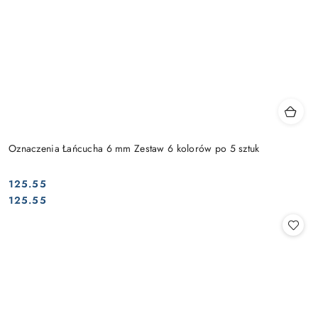
Oznaczenia Łańcucha 6 mm Zestaw 6 kolorów po 5 sztuk
125.55
Cena:
Cena:
125.55