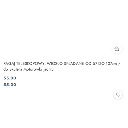
PAGAJ TELESKOPOWY, WIOSŁO SKŁADANE OD 57 DO 107cm /
do Skutera Motorówki Jachtu
55.00
Cena:
Cena:
55.00