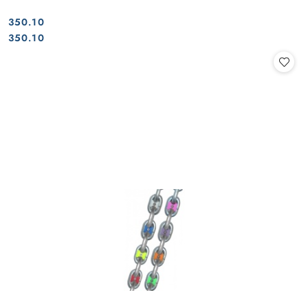
350.10
Cena:
Cena:
350.10