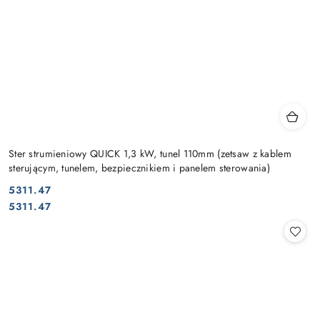
Ster strumieniowy QUICK 1,3 kW, tunel 110mm (zetsaw z kablem
sterującym, tunelem, bezpiecznikiem i panelem sterowania)
5311.47
Cena:
Cena:
5311.47