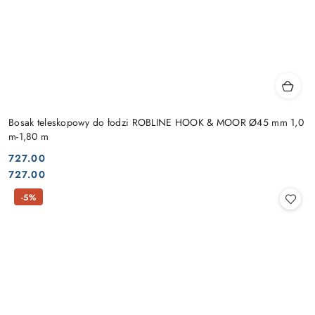
Bosak teleskopowy do łodzi ROBLINE HOOK & MOOR Ø45 mm 1,0
m-1,80 m
727.00
Cena:
Cena:
727.00
-5%