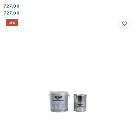
727.00
Cena:
Cena:
727.00
-5%