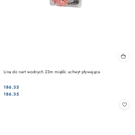
Lina do nart wodnych 23m miękki uchwyt pływająca
186.35
Cena:
Cena:
186.35