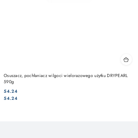
Osuszacz, pochłaniacz wilgoci wielorazowego użytku DRYPEARL
590g
54.24
Cena:
Cena:
54.24