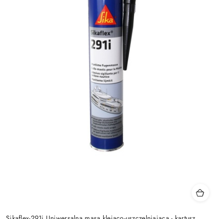
Sikaflex-291i Uniwersalna masa klejąco-uszczelniająca - kartusz