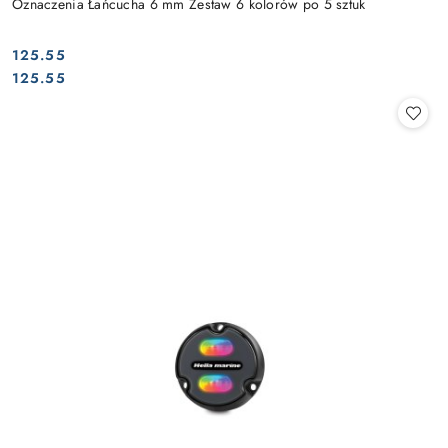
Oznaczenia Łańcucha 6 mm Zestaw 6 kolorów po 5 sztuk
125.55
Cena:
Cena:
125.55