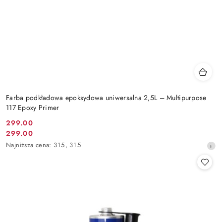
Farba podkładowa epoksydowa uniwersalna 2,5L – Multipurpose
117 Epoxy Primer
299.00
Cena
299.00
Cena
promocyjna:
Najniższa
Najniższa cena:
315
,
315
promocyjna:
cena
z
30
dni
przed
obniżką