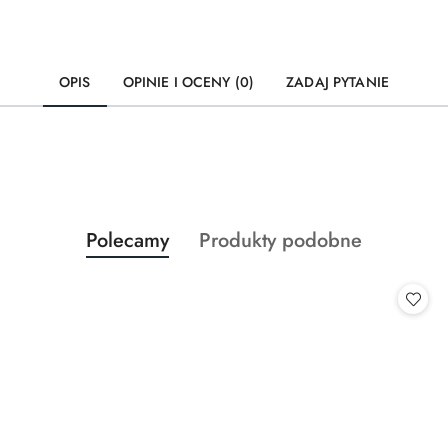
OPIS
OPINIE I OCENY (0)
ZADAJ PYTANIE
Produkty
Produkty
Polecamy
Produkty podobne
Pomiń karuzelę produktów
o
o
statusie:
statusie: