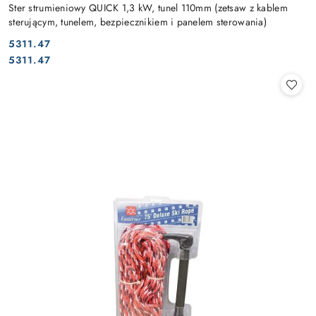
Ster strumieniowy QUICK 1,3 kW, tunel 110mm (zetsaw z kablem
sterującym, tunelem, bezpiecznikiem i panelem sterowania)
5311.47
Cena:
Cena:
5311.47