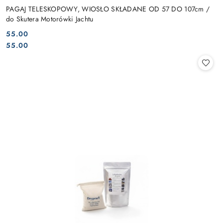
PAGAJ TELESKOPOWY, WIOSŁO SKŁADANE OD 57 DO 107cm /
do Skutera Motorówki Jachtu
55.00
Cena:
Cena:
55.00