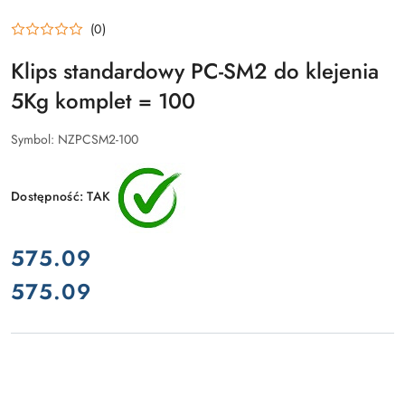
(0)
Klips standardowy PC-SM2 do klejenia
5Kg komplet = 100
Symbol:
NZPCSM2-100
Dostępność:
TAK
cena:
575.09
575.09
Cena: