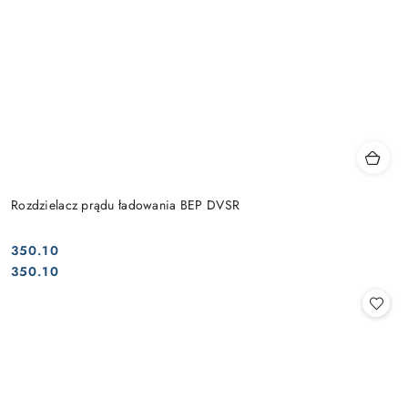
Rozdzielacz prądu ładowania BEP DVSR
350.10
Cena:
Cena:
350.10