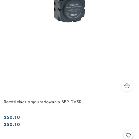
Rozdzielacz prądu ładowania BEP DVSR
350.10
Cena:
Cena:
350.10