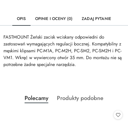
OPIS
OPINIE I OCENY (0)
ZADAJ PYTANIE
FASTMOUNT Żeński zacisk wciskany odpowiedni do
zastosowań wymagających regulacji bocznej. Kompatybilny z
męskimi klipsami PC-M1A, PC-M2H, PC-SM2, PC-SM2H i PC-
VM1. Wkręć w wywiercony otwór 35 mm. Do montażu nie są
potrzebne żadne specjalne narzędzia.
Produkty
Produkty
Polecamy
Produkty podobne
Pomiń karuzelę produktów
o
o
statusie:
statusie: