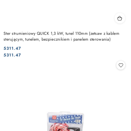
Ster strumieniowy QUICK 1,3 kW, tunel 110mm (zetsaw z kablem
sterującym, tunelem, bezpiecznikiem i panelem sterowania)
5311.47
Cena:
Cena:
5311.47