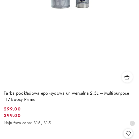
Farba podkładowa epoksydowa uniwersalna 2,5L – Multipurpose
117 Epoxy Primer
299.00
Cena
299.00
Cena
promocyjna:
Najniższa
Najniższa cena:
315
,
315
promocyjna:
cena
z