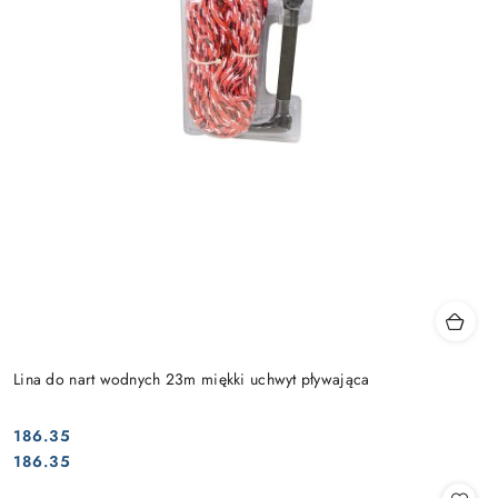
Lina do nart wodnych 23m miękki uchwyt pływająca
186.35
Cena:
Cena:
186.35