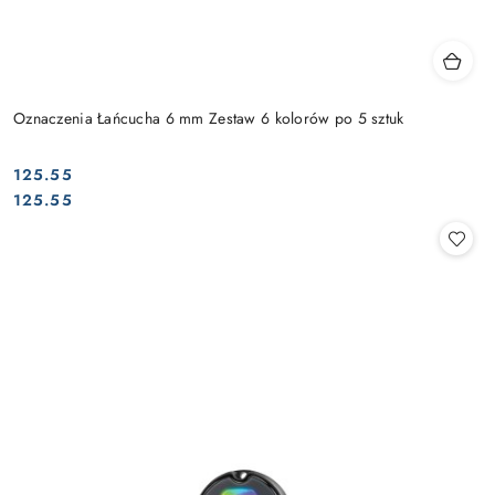
Oznaczenia Łańcucha 6 mm Zestaw 6 kolorów po 5 sztuk
125.55
Cena:
Cena:
125.55