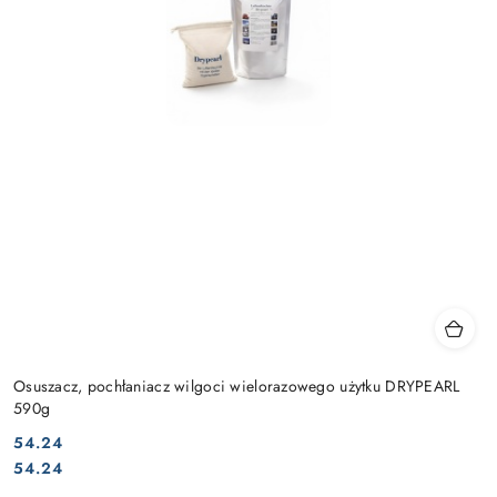
Osuszacz, pochłaniacz wilgoci wielorazowego użytku DRYPEARL
590g
54.24
Cena:
Cena:
54.24