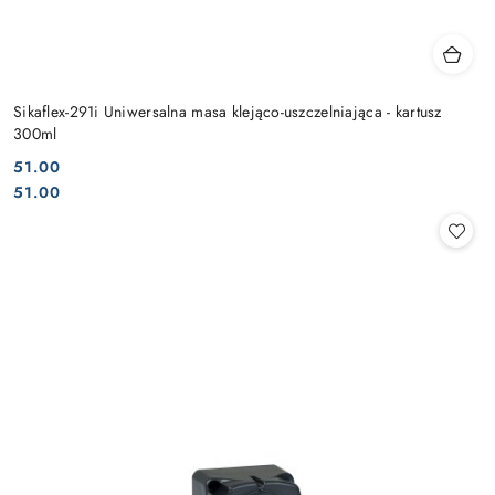
Sikaflex-291i Uniwersalna masa klejąco-uszczelniająca - kartusz
300ml
51.00
Cena:
Cena:
51.00