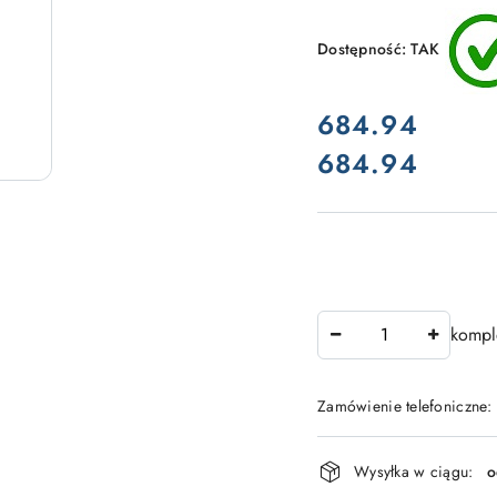
Dostępność:
TAK
cena:
684.94
684.94
Cena:
Ilość
kompl
Zamówienie telefoniczne:
Dostępność
Wysyłka w ciągu:
o
i