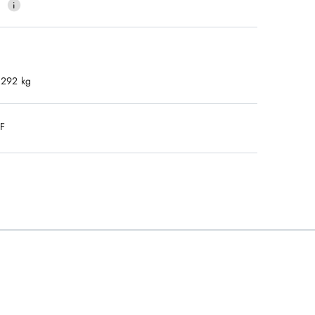
0
.292 kg
DF