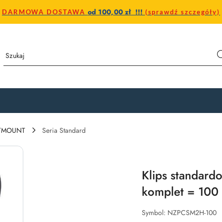
od 100,00 zł !!!
DARMOWA DOSTAWA
(sprawdź szczegóły)
STMOUNT
Seria Standard
Klips standard
komplet = 100
Symbol:
NZPCSM2H-100