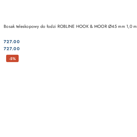
Bosak teleskopowy do łodzi ROBLINE HOOK & MOOR Ø45 mm 1,0 m
727.00
Cena:
Cena:
727.00
-5%