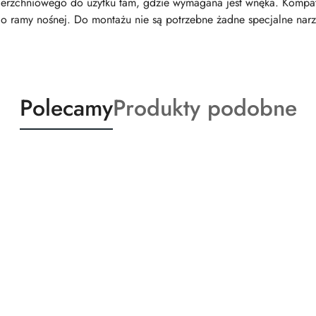
ierzchniowego do użytku tam, gdzie wymagana jest wnęka. Kompat
 ramy nośnej. Do montażu nie są potrzebne żadne specjalne narz
Produkty
Produkty
Polecamy
Produkty podobne
o
o
statusie:
statusie: