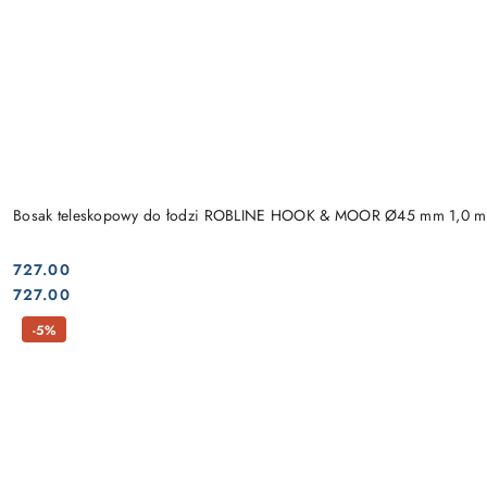
Bosak teleskopowy do łodzi ROBLINE HOOK & MOOR Ø45 mm 1,0 m
727.00
Cena:
Cena:
727.00
-5%