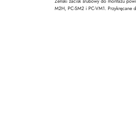
Żeński zacisk śrubowy do montażu pow
M2H, PC-SM2 i PC-VM1. Przykręcane do
Pomiń karuzelę produktów