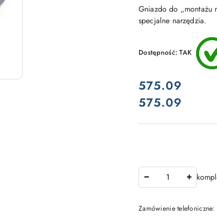
Gniazdo do „montażu n
specjalne narzędzia.
Dostępność:
TAK
cena:
575.09
575.09
Cena:
Ilość
kompl
Zamówienie telefoniczne: