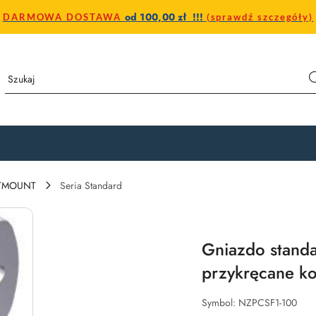
od 100,00 zł !!!
DARMOWA DOSTAWA
(sprawdź szczegóły)
STMOUNT
Seria Standard
Gniazdo stand
przykręcane k
Symbol:
NZPCSF1-100