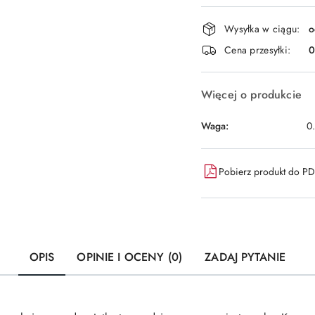
Dostępność
Wysyłka w ciągu:
o
i
Cena przesyłki:
dostawa
Więcej o produkcie
Waga:
0
Pobierz produkt do P
OPIS
OPINIE I OCENY (0)
ZADAJ PYTANIE