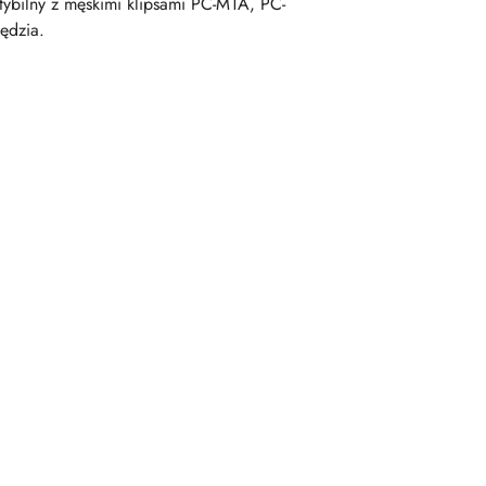
ybilny z męskimi klipsami PC-M1A, PC-
ędzia.