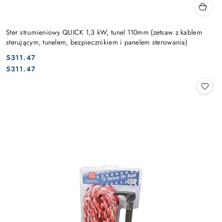
Ster strumieniowy QUICK 1,3 kW, tunel 110mm (zetsaw z kablem
sterującym, tunelem, bezpiecznikiem i panelem sterowania)
5311.47
Cena:
Cena:
5311.47