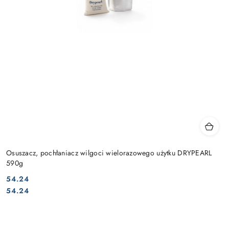
Osuszacz, pochłaniacz wilgoci wielorazowego użytku DRYPEARL
590g
54.24
Cena:
Cena:
54.24