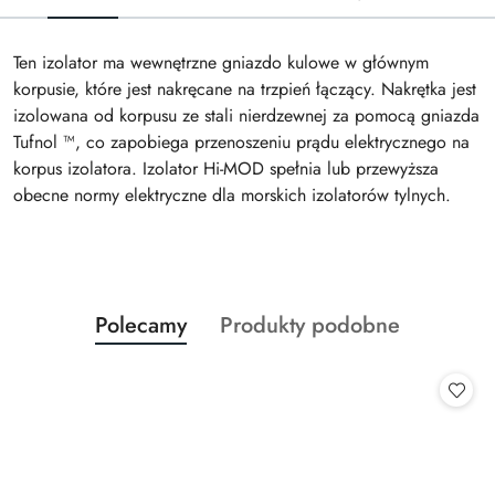
Ten izolator ma wewnętrzne gniazdo kulowe w głównym
korpusie, które jest nakręcane na trzpień łączący. Nakrętka jest
izolowana od korpusu ze stali nierdzewnej za pomocą gniazda
Tufnol ™, co zapobiega przenoszeniu prądu elektrycznego na
korpus izolatora. Izolator Hi-MOD spełnia lub przewyższa
obecne normy elektryczne dla morskich izolatorów tylnych.
Produkty
Produkty
Polecamy
Produkty podobne
Pomiń karuzelę produktów
o
o
statusie:
statusie: