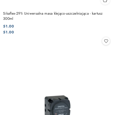
Sikaflex-291i Uniwersalna masa klejąco-uszczelniająca - kartusz
300ml
51.00
Cena:
Cena:
51.00