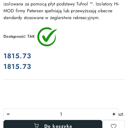
izolowana za pomocą płyt podstawy Tufnol ™. Izolatory Hi-
MOD firmy Petersen spełniają lub przewyższają obecne
standardy stosowane w żeglarstwie rekreacyjnym.
Dostępność:
TAK
cena:
1815.73
1815.73
Cena:
Ilość
szt.
Do koszyka