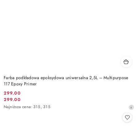
Farba podkładowa epoksydowa uniwersalna 2,5L – Multipurpose
117 Epoxy Primer
299.00
Cena
299.00
Cena
promocyjna:
Najniższa
Najniższa cena:
315
,
315
promocyjna:
cena
z
30
dni
przed