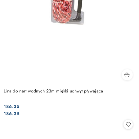
Lina do nart wodnych 23m miękki uchwyt pływająca
186.35
Cena:
Cena:
186.35