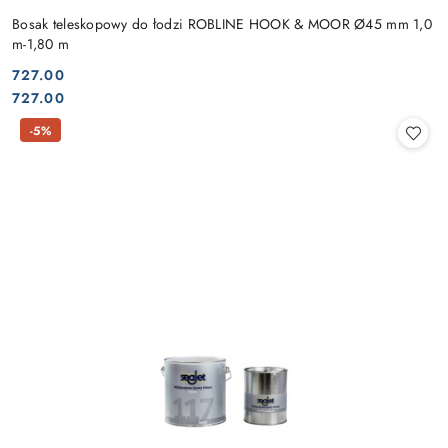
Bosak teleskopowy do łodzi ROBLINE HOOK & MOOR Ø45 mm 1,0
m-1,80 m
727.00
Cena:
Cena:
727.00
-5%