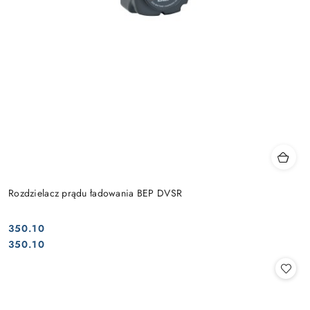
Rozdzielacz prądu ładowania BEP DVSR
350.10
Cena:
Cena:
350.10