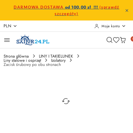
Przejdź do treści głównej
Przejdź do wyszukiwarki
Przejdź do moje konto
Przejdź do menu głównego
Przejdź do opisu produktu
Przejdź do stopki
od 100,00 zł !!!
DARMOWA DOSTAWA
(sprawdź
szczegóły)
PLN
Moje konto
Strona główna
LINY I TAKIELUNEK
Liny stalowe i osprzęt
Izolatory
Zacisk śrubowy po obu stronach