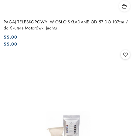
PAGAJ TELESKOPOWY, WIOSŁO SKŁADANE OD 57 DO 107cm /
do Skutera Motorówki Jachtu
55.00
Cena:
Cena:
55.00