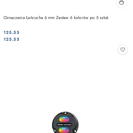
Oznaczenia Łańcucha 6 mm Zestaw 6 kolorów po 5 sztuk
125.55
Cena:
Cena:
125.55