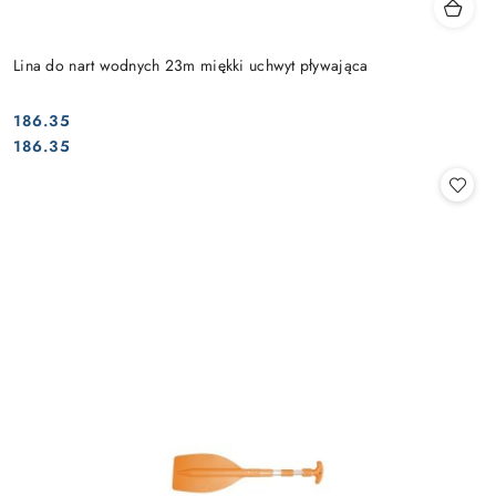
Lina do nart wodnych 23m miękki uchwyt pływająca
186.35
Cena:
Cena:
186.35