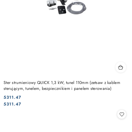
Ster strumieniowy QUICK 1,3 kW, tunel 110mm (zetsaw z kablem
sterującym, tunelem, bezpiecznikiem i panelem sterowania)
5311.47
Cena:
Cena:
5311.47