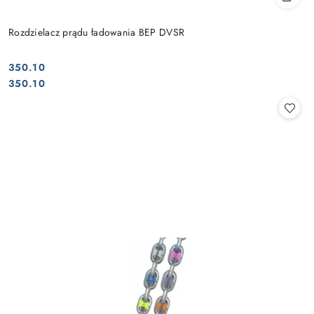
Rozdzielacz prądu ładowania BEP DVSR
350.10
Cena:
Cena:
350.10