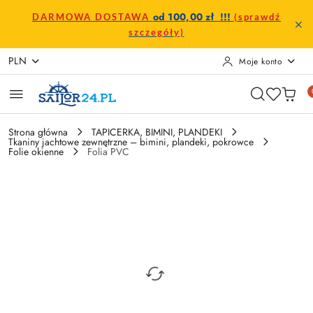
Przejdź do treści głównej
Przejdź do wyszukiwarki
Przejdź do moje konto
Przejdź do menu głównego
Przejdź do opisu produktu
Przejdź do stopki
od 100,00 zł !!!
DARMOWA DOSTAWA
(sprawdź
szczegóły)
PLN
Moje konto
Strona główna
TAPICERKA, BIMINI, PLANDEKI
Tkaniny jachtowe zewnętrzne – bimini, plandeki, pokrowce
Folie okienne
Folia PVC