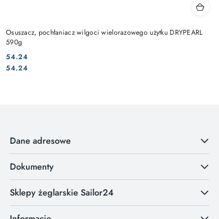
Osuszacz, pochłaniacz wilgoci wielorazowego użytku DRYPEARL
590g
54.24
Cena:
Cena:
54.24
Dane adresowe
Dokumenty
Sklepy żeglarskie Sailor24
Informacje