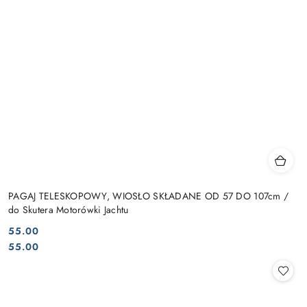
PAGAJ TELESKOPOWY, WIOSŁO SKŁADANE OD 57 DO 107cm /
do Skutera Motorówki Jachtu
55.00
Cena:
Cena:
55.00