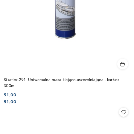
Sikaflex-291i Uniwersalna masa klejąco-uszczelniająca - kartusz
300ml
51.00
Cena:
Cena:
51.00