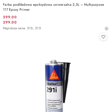
Farba podkładowa epoksydowa uniwersalna 2,5L – Multipurpose
117 Epoxy Primer
299.00
Cena
299.00
Cena
promocyjna:
Najniższa
Najniższa cena:
315
,
315
promocyjna:
cena
z
30
dni
przed
obniżką