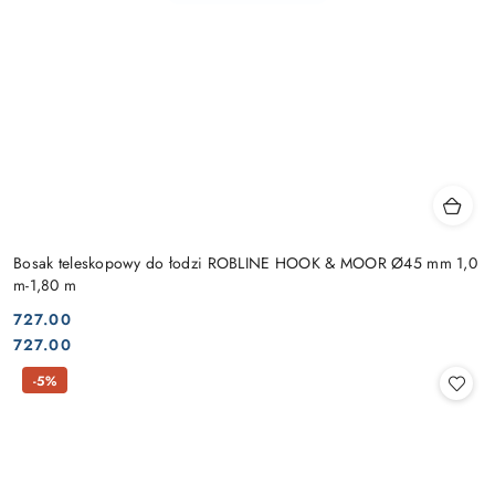
Bosak teleskopowy do łodzi ROBLINE HOOK & MOOR Ø45 mm 1,0
m-1,80 m
727.00
Cena:
Cena:
727.00
-5%