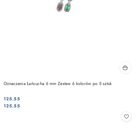
Oznaczenia Łańcucha 6 mm Zestaw 6 kolorów po 5 sztuk
125.55
Cena:
Cena:
125.55