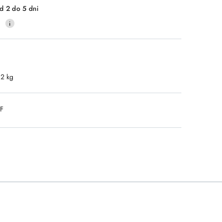
d 2 do 5 dni
0
.2 kg
DF