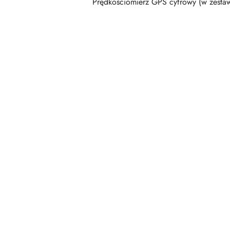
Prędkościomierz GPS cyfrowy (w zesta
Pomiń karuzelę produktów