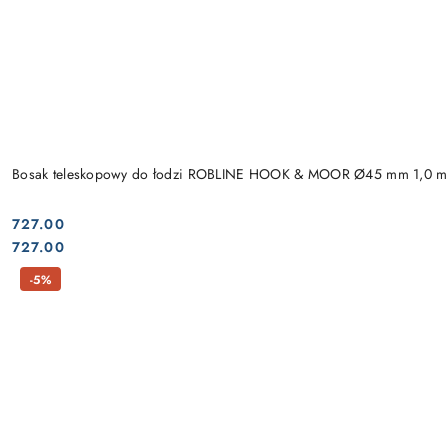
Bosak teleskopowy do łodzi ROBLINE HOOK & MOOR Ø45 mm 1,0 m
727.00
Cena:
Cena:
727.00
-5%