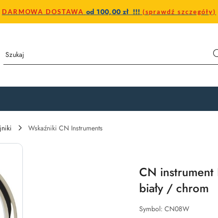
od 100,00 zł !!!
DARMOWA DOSTAWA
(sprawdź szczegóły)
jniki
Wskaźniki CN Instruments
CN instrument
biały / chrom
Symbol:
CN08W