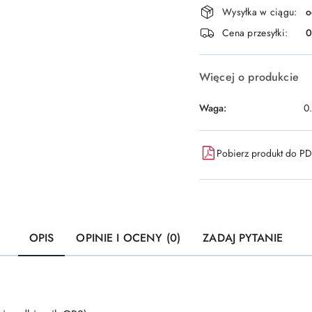
Dostępność
Wysyłka w ciągu:
o
i
Cena przesyłki:
dostawa
Więcej o produkcie
Waga:
0
Pobierz produkt do P
OPIS
OPINIE I OCENY (0)
ZADAJ PYTANIE