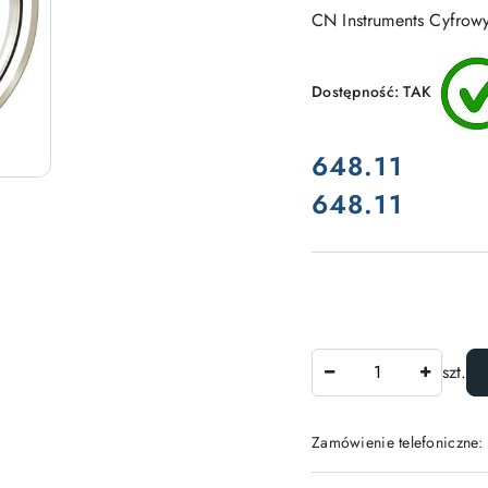
CN Instruments Cyfrow
Dostępność:
TAK
cena:
648.11
648.11
Cena:
Ilość
szt.
Zamówienie telefoniczne: