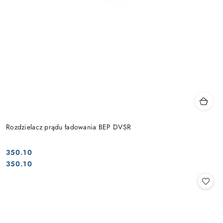
Rozdzielacz prądu ładowania BEP DVSR
350.10
Cena:
Cena:
350.10