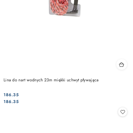
Lina do nart wodnych 23m miękki uchwyt pływająca
186.35
Cena:
Cena:
186.35