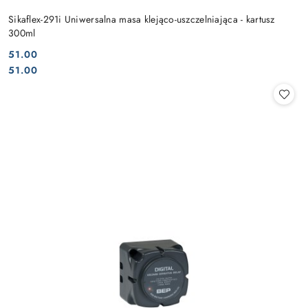
Sikaflex-291i Uniwersalna masa klejąco-uszczelniająca - kartusz
300ml
51.00
Cena:
Cena:
51.00