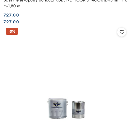
Bosak teleskopowy do łodzi ROBLINE HOOK & MOOR Ø45 mm 1,0
m-1,80 m
727.00
Cena:
Cena:
727.00
-5%