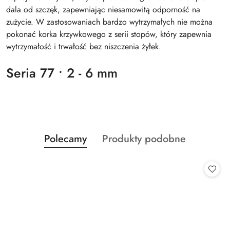
dala od szczęk, zapewniając niesamowitą odporność na
zużycie. W zastosowaniach bardzo wytrzymałych nie można
pokonać korka krzywkowego z serii stopów, który zapewnia
wytrzymałość i trwałość bez niszczenia żyłek.
Seria 77 • 2 - 6 mm
Produkty
Produkty
Polecamy
Produkty podobne
Pomiń karuzelę produktów
o
o
statusie:
statusie: