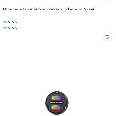
Oznaczenia Łańcucha 6 mm Zestaw 6 kolorów po 5 sztuk
125.55
Cena:
Cena:
125.55