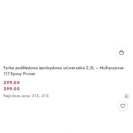
Farba podkładowa epoksydowa uniwersalna 2,5L – Multipurpose
117 Epoxy Primer
299.00
Cena
299.00
Cena
promocyjna:
Najniższa
Najniższa cena:
315
,
315
promocyjna:
cena
z
30
dni
przed
obniżką