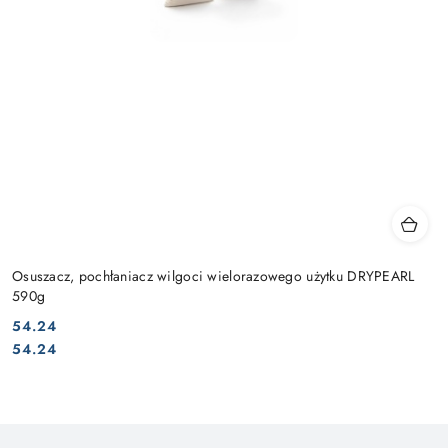
Osuszacz, pochłaniacz wilgoci wielorazowego użytku DRYPEARL
590g
54.24
Cena:
Cena:
54.24