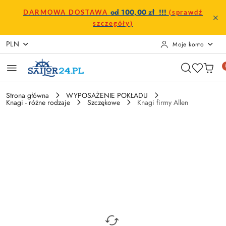
Przejdź do treści głównej
Przejdź do wyszukiwarki
Przejdź do moje konto
Przejdź do menu głównego
Przejdź do opisu produktu
Przejdź do stopki
od 100,00 zł !!!
DARMOWA DOSTAWA
(sprawdź
szczegóły)
PLN
Moje konto
Strona główna
WYPOSAŻENIE POKŁADU
Knagi - różne rodzaje
Szczękowe
Knagi firmy Allen