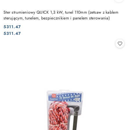
Ster strumieniowy QUICK 1,3 kW, tunel 110mm (zetsaw z kablem
sterującym, tunelem, bezpiecznikiem i panelem sterowania)
5311.47
Cena:
Cena:
5311.47