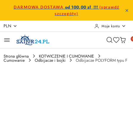
Przejdź do treści głównej
Przejdź do wyszukiwarki
Przejdź do moje konto
Przejdź do menu głównego
Przejdź do opisu produktu
Przejdź do stopki
od 100,00 zł !!!
DARMOWA DOSTAWA
(sprawdź
szczegóły)
PLN
Moje konto
Strona główna
KOTWICZENIE I CUMOWANIE
Cumowanie
Odbijacze i bojki
Odbijacze POLYFORM typu F