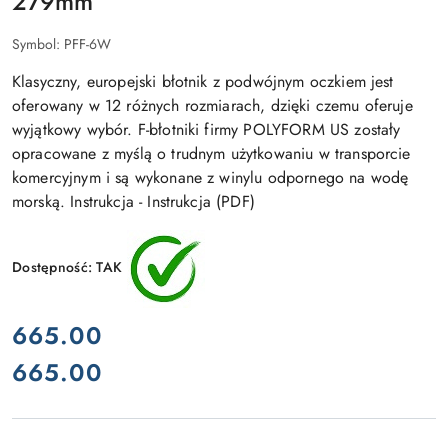
279mm
ODBIJACZY
MORSKICH
Symbol:
PFF-6W
Klasyczny, europejski błotnik z podwójnym oczkiem jest
oferowany w 12 różnych rozmiarach, dzięki czemu oferuje
wyjątkowy wybór. F-błotniki firmy POLYFORM US zostały
opracowane z myślą o trudnym użytkowaniu w transporcie
komercyjnym i są wykonane z winylu odpornego na wodę
morską. Instrukcja - Instrukcja (PDF)
Dostępność:
TAK
cena:
665.00
665.00
Cena: