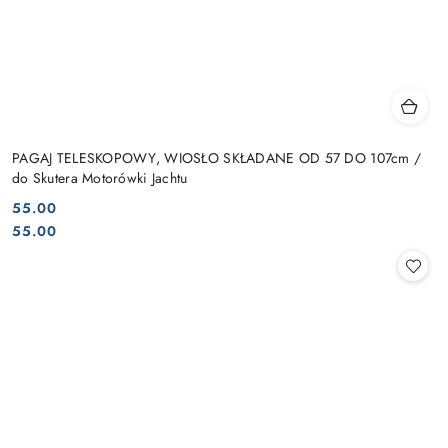
PAGAJ TELESKOPOWY, WIOSŁO SKŁADANE OD 57 DO 107cm /
do Skutera Motorówki Jachtu
55.00
Cena:
Cena:
55.00