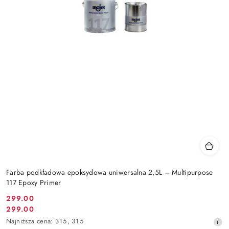
Farba podkładowa epoksydowa uniwersalna 2,5L – Multipurpose
117 Epoxy Primer
299.00
Cena
299.00
Cena
promocyjna:
Najniższa
Najniższa cena:
315
,
315
promocyjna: