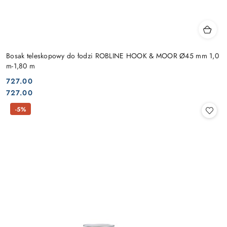
Bosak teleskopowy do łodzi ROBLINE HOOK & MOOR Ø45 mm 1,0
m-1,80 m
727.00
Cena:
Cena:
727.00
-5%