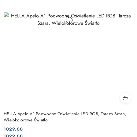
HELLA Apelo A1 Podwodne Oświetlenie LED RGB, Tarcza Szara,
Wielokolorowe Światło
1029.00
Cena:
Cena:
1029.00