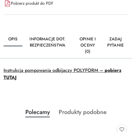
Pobierz produkt do PDF
OPIS
INFORMACJE DOT.
OPINIE I
ZADAJ
BEZPIECZEŃSTWA
OCENY
PYTANIE
(0)
Instrukcja pompowania odbijaczy POLYFORM –
pobierz
TUTAJ
Produkty
Produkty
Polecamy
Produkty podobne
Pomiń karuzelę produktów
o
o
statusie:
statusie: