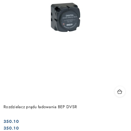
Rozdzielacz prądu ładowania BEP DVSR
350.10
Cena:
Cena:
350.10