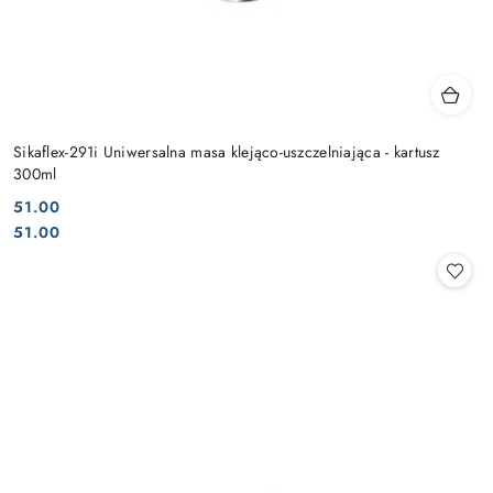
Sikaflex-291i Uniwersalna masa klejąco-uszczelniająca - kartusz
300ml
51.00
Cena:
Cena:
51.00