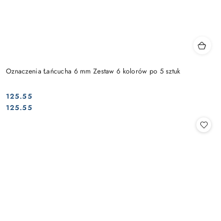
Oznaczenia Łańcucha 6 mm Zestaw 6 kolorów po 5 sztuk
125.55
Cena:
Cena:
125.55