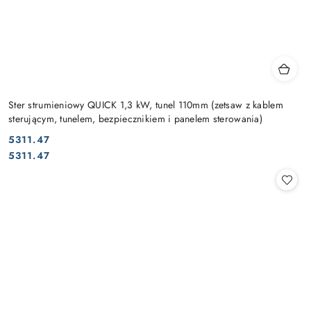
Ster strumieniowy QUICK 1,3 kW, tunel 110mm (zetsaw z kablem
sterującym, tunelem, bezpiecznikiem i panelem sterowania)
5311.47
Cena:
Cena:
5311.47