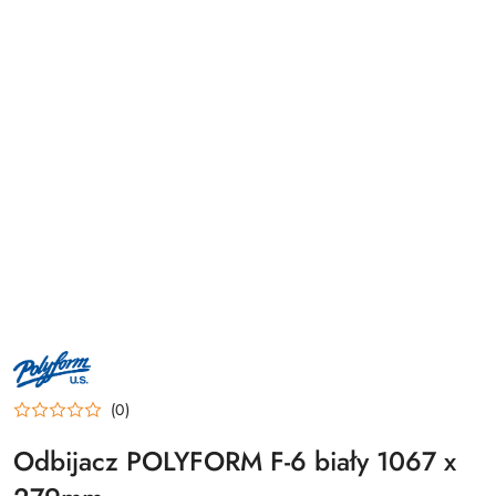
LOGO
PRODUCENTA
POLYFORM
U.S.
(0)
–
AMERYKAŃSKI
PRODUCENT
Odbijacz POLYFORM F-6 biały 1067 x
BOJEK
I