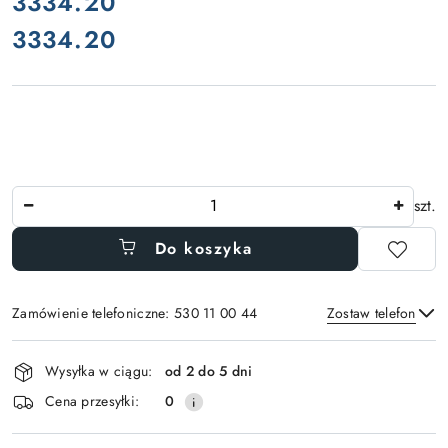
cena:
3334.20
3334.20
Cena:
Ilość
szt.
Do koszyka
Zamówienie telefoniczne: 530 11 00 44
Zostaw telefon
Dostępność
Wysyłka w ciągu:
od 2 do 5 dni
i
Wyślij
Cena przesyłki:
0
dostawa