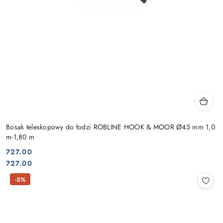
Bosak teleskopowy do łodzi ROBLINE HOOK & MOOR Ø45 mm 1,0
m-1,80 m
727.00
Cena:
Cena:
727.00
-5%