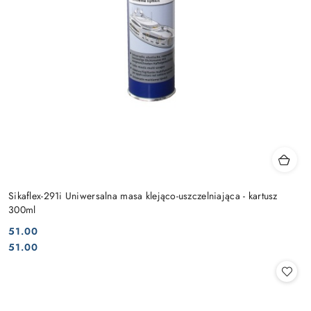
Sikaflex-291i Uniwersalna masa klejąco-uszczelniająca - kartusz
300ml
51.00
Cena:
Cena:
51.00