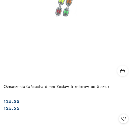
Oznaczenia Łańcucha 6 mm Zestaw 6 kolorów po 5 sztuk
125.55
Cena:
Cena:
125.55