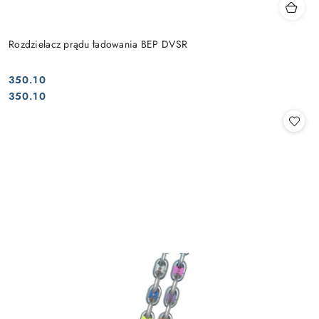
Rozdzielacz prądu ładowania BEP DVSR
350.10
Cena:
Cena:
350.10