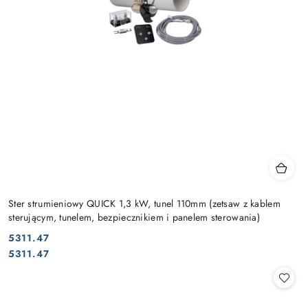
Ster strumieniowy QUICK 1,3 kW, tunel 110mm (zetsaw z kablem
sterującym, tunelem, bezpiecznikiem i panelem sterowania)
5311.47
Cena:
Cena:
5311.47