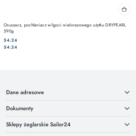
Osuszacz, pochłaniacz wilgoci wielorazowego użytku DRYPEARL
590g
54.24
Cena:
Cena:
54.24
Dane adresowe
Dokumenty
Sklepy żeglarskie Sailor24