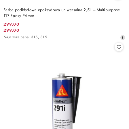
Farba podkładowa epoksydowa uniwersalna 2,5L – Multipurpose
117 Epoxy Primer
299.00
Cena
299.00
Cena
promocyjna:
Najniższa
Najniższa cena:
315
,
315
promocyjna:
cena
z
30
dni
przed
obniżką