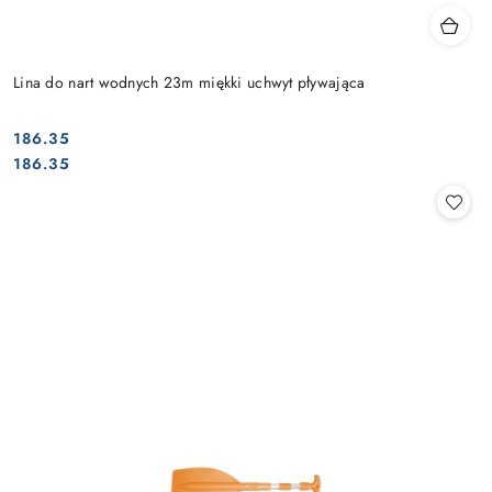
Lina do nart wodnych 23m miękki uchwyt pływająca
186.35
Cena:
Cena:
186.35