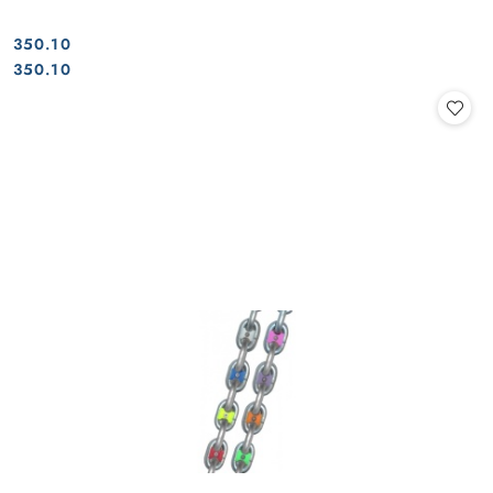
350.10
Cena:
Cena:
350.10