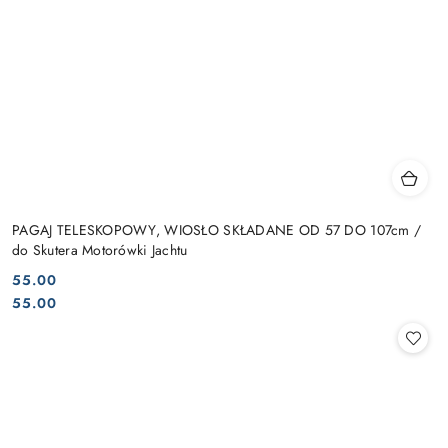
PAGAJ TELESKOPOWY, WIOSŁO SKŁADANE OD 57 DO 107cm /
do Skutera Motorówki Jachtu
55.00
Cena:
Cena:
55.00