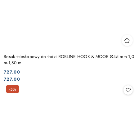
Bosak teleskopowy do łodzi ROBLINE HOOK & MOOR Ø45 mm 1,0
m-1,80 m
727.00
Cena:
Cena:
727.00
-5%