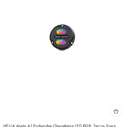
HELLA Apelo A1 Podwodne Oświetlenie LED RGB, Tarcza Szara,