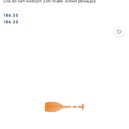
Lina do nart wodnych 23m miękki uchwyt pływająca
186.35
Cena:
Cena:
186.35