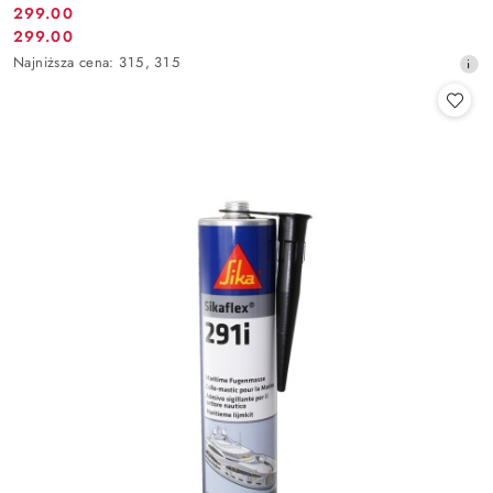
299.00
Cena
299.00
Cena
promocyjna:
Najniższa
Najniższa cena:
315
,
315
promocyjna:
cena
z
30
dni
przed
obniżką