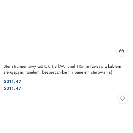
Ster strumieniowy QUICK 1,3 kW, tunel 110mm (zetsaw z kablem
sterującym, tunelem, bezpiecznikiem i panelem sterowania)
5311.47
Cena:
Cena:
5311.47