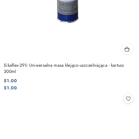
Sikaflex-291i Uniwersalna masa klejąco-uszczelniająca - kartusz
300ml
51.00
Cena:
Cena:
51.00