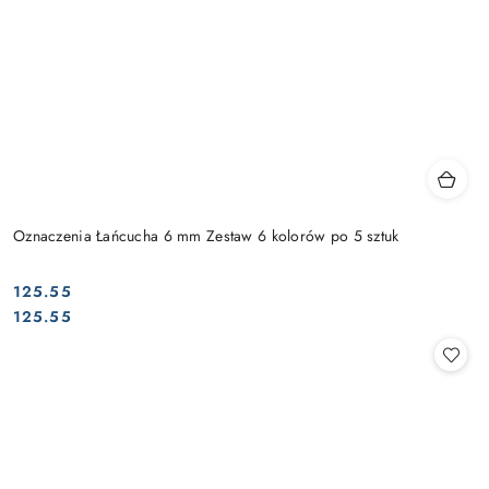
Oznaczenia Łańcucha 6 mm Zestaw 6 kolorów po 5 sztuk
125.55
Cena:
Cena:
125.55