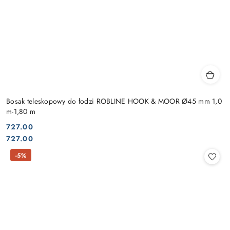
Bosak teleskopowy do łodzi ROBLINE HOOK & MOOR Ø45 mm 1,0
m-1,80 m
727.00
Cena:
Cena:
727.00
-5%