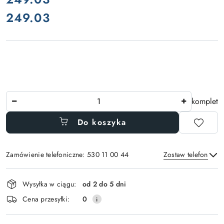
249.03
Cena:
Ilość
komplet
Do koszyka
Zamówienie telefoniczne: 530 11 00 44
Zostaw telefon
Dostępność
Wysyłka w ciągu:
od 2 do 5 dni
i
Wyślij
Cena przesyłki:
0
dostawa