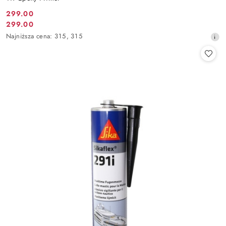
299.00
Cena
299.00
Cena
promocyjna:
Najniższa
Najniższa cena:
315
,
315
promocyjna:
cena
z
30
dni
przed
obniżką