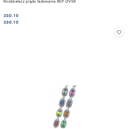
Rozdzielacz prądu ładowania BEP DVSR
350.10
Cena:
Cena:
350.10