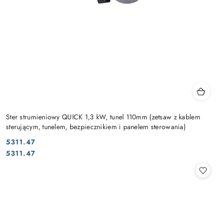
Ster strumieniowy QUICK 1,3 kW, tunel 110mm (zetsaw z kablem
sterującym, tunelem, bezpiecznikiem i panelem sterowania)
5311.47
Cena:
Cena:
5311.47