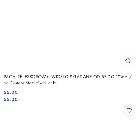
PAGAJ TELESKOPOWY, WIOSŁO SKŁADANE OD 57 DO 107cm /
do Skutera Motorówki Jachtu
55.00
Cena:
Cena:
55.00