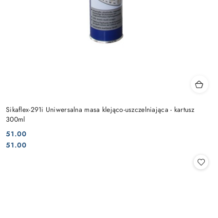
Sikaflex-291i Uniwersalna masa klejąco-uszczelniająca - kartusz
300ml
51.00
Cena:
Cena:
51.00