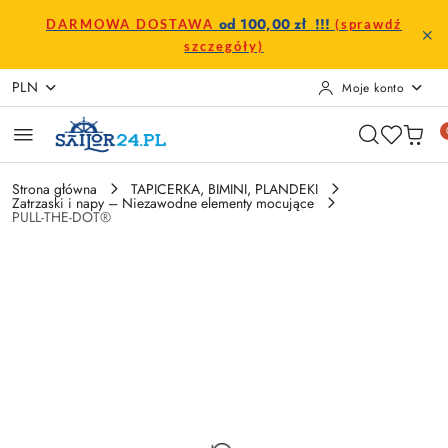
Przejdź do treści głównej
Przejdź do wyszukiwarki
Przejdź do moje konto
Przejdź do menu głównego
Przejdź do opisu produktu
Przejdź do stopki
od 100,00 zł !!!
DARMOWA DOSTAWA
(sprawdź
szczegóły)
PLN
Moje konto
Strona główna
TAPICERKA, BIMINI, PLANDEKI
Zatrzaski i napy – Niezawodne elementy mocujące
PULL-THE-DOT®