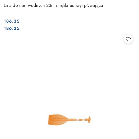
Lina do nart wodnych 23m miękki uchwyt pływająca
186.35
Cena:
Cena:
186.35