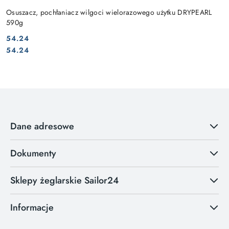
Osuszacz, pochłaniacz wilgoci wielorazowego użytku DRYPEARL
590g
54.24
Cena:
Cena:
54.24
Dane adresowe
Dokumenty
Sklepy żeglarskie Sailor24
Informacje