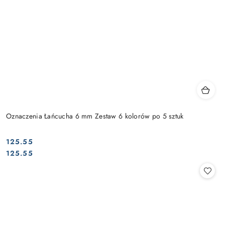
Oznaczenia Łańcucha 6 mm Zestaw 6 kolorów po 5 sztuk
125.55
Cena:
Cena:
125.55