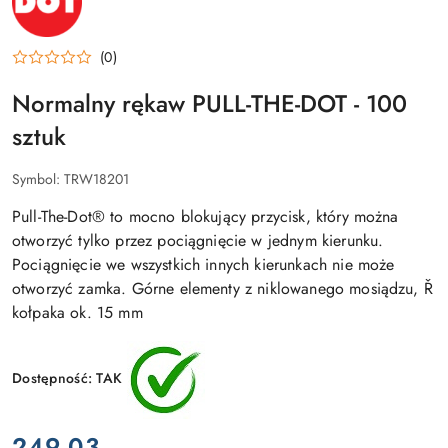
DOT
(0)
Normalny rękaw PULL-THE-DOT - 100
sztuk
Symbol:
TRW18201
Pull-The-Dot® to mocno blokujący przycisk, który można
otworzyć tylko przez pociągnięcie w jednym kierunku.
Pociągnięcie we wszystkich innych kierunkach nie może
otworzyć zamka. Górne elementy z niklowanego mosiądzu, Ř
kołpaka ok. 15 mm
Dostępność:
TAK
cena:
249.03