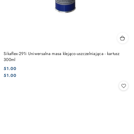
Sikaflex-291i Uniwersalna masa klejąco-uszczelniająca - kartusz
300ml
51.00
Cena:
Cena:
51.00