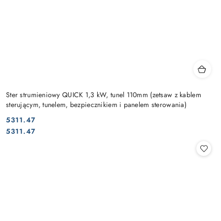
Ster strumieniowy QUICK 1,3 kW, tunel 110mm (zetsaw z kablem
sterującym, tunelem, bezpiecznikiem i panelem sterowania)
5311.47
Cena:
Cena:
5311.47