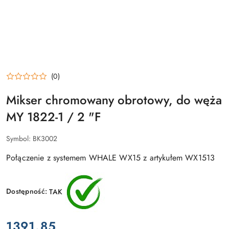
(0)
Mikser chromowany obrotowy, do węża
MY 1822-1 / 2 "F
Symbol:
BK3002
Połączenie z systemem WHALE WX15 z artykułem WX1513
Dostępność:
TAK
cena:
1391.85