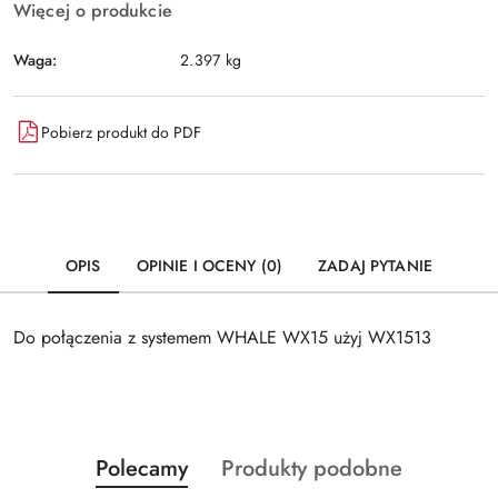
Więcej o produkcie
Waga:
2.397 kg
Pobierz produkt do PDF
OPIS
OPINIE I OCENY (0)
ZADAJ PYTANIE
Do połączenia z systemem WHALE WX15 użyj WX1513
Produkty
Produkty
Polecamy
Produkty podobne
Pomiń karuzelę produktów
o
o