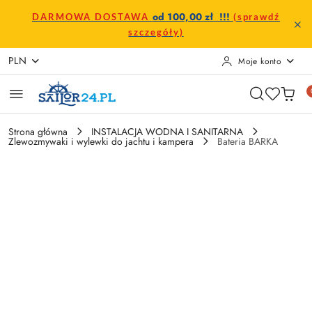
Przejdź do treści głównej
Przejdź do wyszukiwarki
Przejdź do moje konto
Przejdź do menu głównego
Przejdź do opisu produktu
Przejdź do stopki
od 100,00 zł !!!
DARMOWA DOSTAWA
(sprawdź
szczegóły)
PLN
Moje konto
Strona główna
INSTALACJA WODNA I SANITARNA
Zlewozmywaki i wylewki do jachtu i kampera
Bateria BARKA