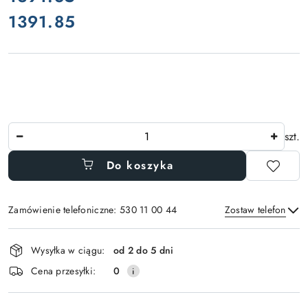
1391.85
Cena:
Ilość
szt.
Do koszyka
Zamówienie telefoniczne: 530 11 00 44
Zostaw telefon
Dostępność
Wysyłka w ciągu:
od 2 do 5 dni
i
Wyślij
Cena przesyłki:
0
dostawa