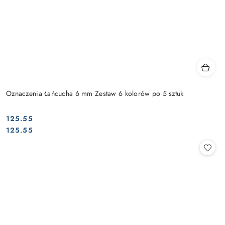
Oznaczenia Łańcucha 6 mm Zestaw 6 kolorów po 5 sztuk
125.55
Cena:
Cena:
125.55