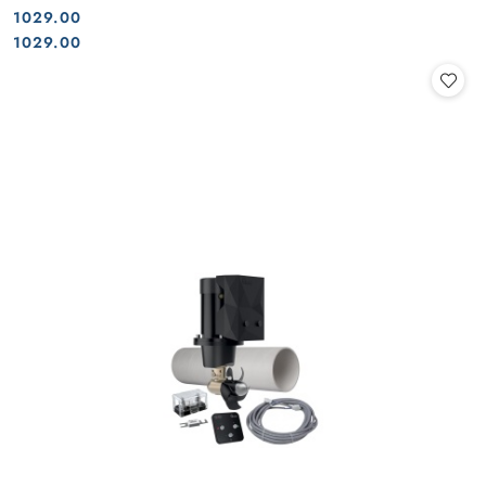
1029.00
Cena:
Cena:
1029.00