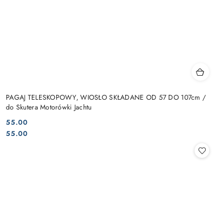
PAGAJ TELESKOPOWY, WIOSŁO SKŁADANE OD 57 DO 107cm /
do Skutera Motorówki Jachtu
55.00
Cena:
Cena:
55.00