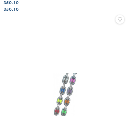
350.10
Cena:
Cena:
350.10