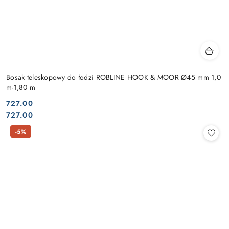
Bosak teleskopowy do łodzi ROBLINE HOOK & MOOR Ø45 mm 1,0
m-1,80 m
727.00
Cena:
Cena:
727.00
-5%