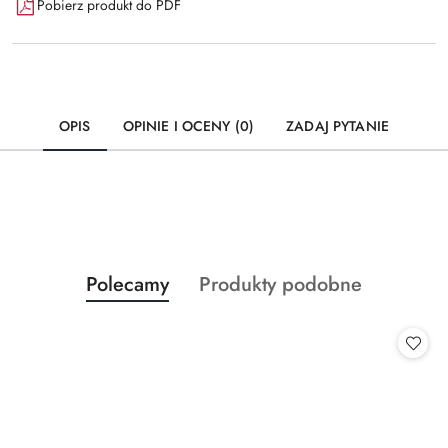
Pobierz produkt do PDF
OPIS
OPINIE I OCENY (0)
ZADAJ PYTANIE
Produkty
Produkty
Polecamy
Produkty podobne
Pomiń karuzelę produktów
o
o
statusie:
statusie: