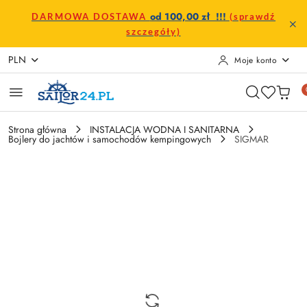
Przejdź do treści głównej
Przejdź do wyszukiwarki
Przejdź do moje konto
Przejdź do menu głównego
Przejdź do opisu produktu
Przejdź do stopki
od 100,00 zł !!!
DARMOWA DOSTAWA
(sprawdź
szczegóły)
PLN
Moje konto
Strona główna
INSTALACJA WODNA I SANITARNA
Bojlery do jachtów i samochodów kempingowych
SIGMAR