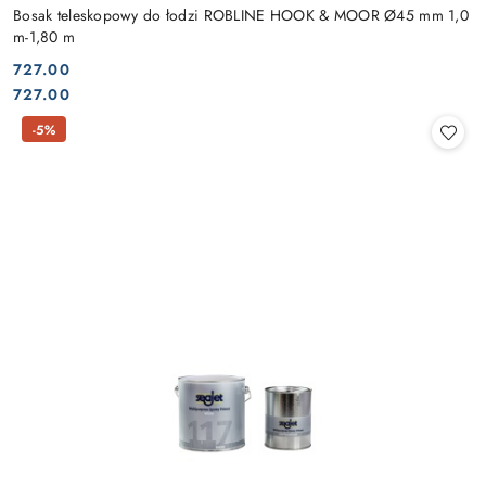
Bosak teleskopowy do łodzi ROBLINE HOOK & MOOR Ø45 mm 1,0
m-1,80 m
727.00
Cena:
Cena:
727.00
-5%