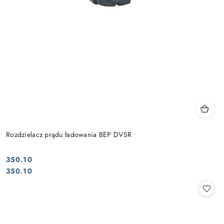
Rozdzielacz prądu ładowania BEP DVSR
350.10
Cena:
Cena:
350.10