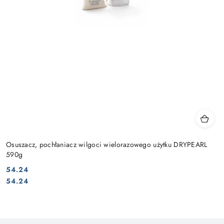
Osuszacz, pochłaniacz wilgoci wielorazowego użytku DRYPEARL
590g
54.24
Cena:
Cena:
54.24