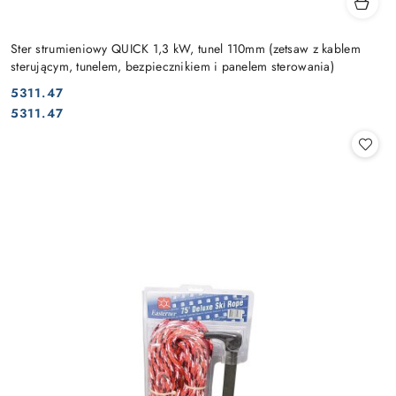
Ster strumieniowy QUICK 1,3 kW, tunel 110mm (zetsaw z kablem
sterującym, tunelem, bezpiecznikiem i panelem sterowania)
5311.47
Cena:
Cena:
5311.47