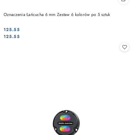
Oznaczenia Łańcucha 6 mm Zestaw 6 kolorów po 5 sztuk
125.55
Cena:
Cena:
125.55