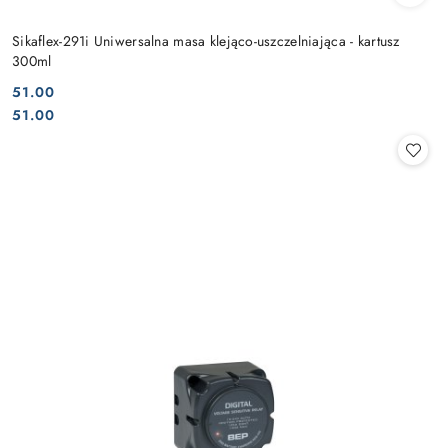
Sikaflex-291i Uniwersalna masa klejąco-uszczelniająca - kartusz
300ml
51.00
Cena:
Cena:
51.00