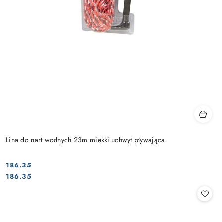
Lina do nart wodnych 23m miękki uchwyt pływająca
186.35
Cena:
Cena:
186.35