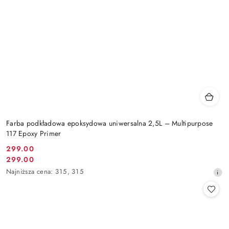
Farba podkładowa epoksydowa uniwersalna 2,5L – Multipurpose
117 Epoxy Primer
299.00
Cena
299.00
Cena
promocyjna:
Najniższa
Najniższa cena:
315
,
315
promocyjna:
cena
z
30
dni
przed
obniżką