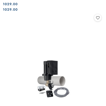
1029.00
Cena:
Cena:
1029.00