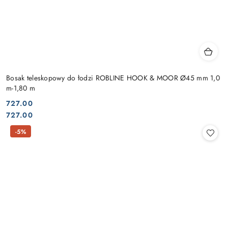
Bosak teleskopowy do łodzi ROBLINE HOOK & MOOR Ø45 mm 1,0
m-1,80 m
727.00
Cena:
Cena:
727.00
-5%