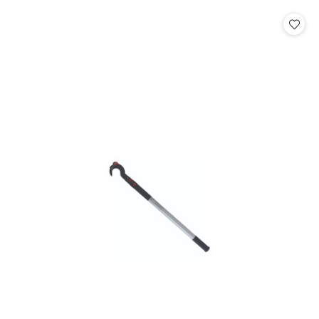
o
o
statusie:
statusie: