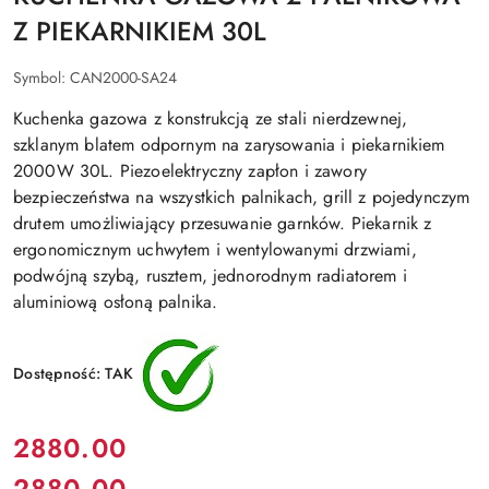
Z PIEKARNIKIEM 30L
Symbol:
CAN2000-SA24
Kuchenka gazowa z konstrukcją ze stali nierdzewnej,
szklanym blatem odpornym na zarysowania i piekarnikiem
2000W 30L. Piezoelektryczny zapłon i zawory
bezpieczeństwa na wszystkich palnikach, grill z pojedynczym
drutem umożliwiający przesuwanie garnków. Piekarnik z
ergonomicznym uchwytem i wentylowanymi drzwiami,
podwójną szybą, rusztem, jednorodnym radiatorem i
aluminiową osłoną palnika.
Dostępność:
TAK
Cena:
2880.00
2880.00
Cena: