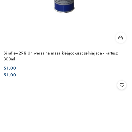
Sikaflex-291i Uniwersalna masa klejąco-uszczelniająca - kartusz
300ml
51.00
Cena:
Cena:
51.00