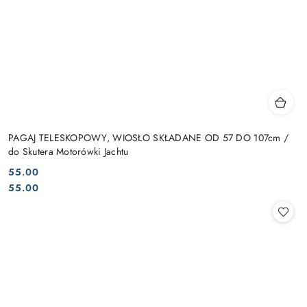
PAGAJ TELESKOPOWY, WIOSŁO SKŁADANE OD 57 DO 107cm /
do Skutera Motorówki Jachtu
55.00
Cena:
Cena:
55.00