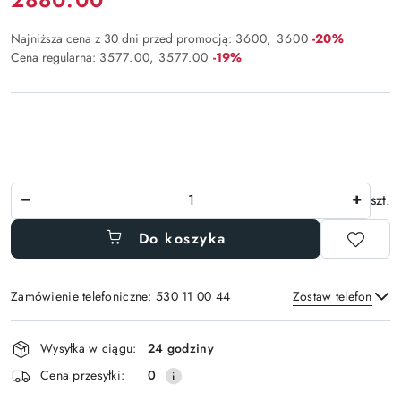
Rabat:
Najniższa cena z 30 dni przed promocją:
3600
3600
-20%
Rabat:
Cena regularna:
3577.00
3577.00
-19%
Ilość
szt.
Do koszyka
Zamówienie telefoniczne: 530 11 00 44
Zostaw telefon
Dostępność
Wysyłka w ciągu:
24 godziny
i
Wyślij
Cena przesyłki:
0
dostawa