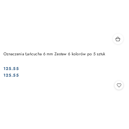
Oznaczenia Łańcucha 6 mm Zestaw 6 kolorów po 5 sztuk
125.55
Cena:
Cena:
125.55