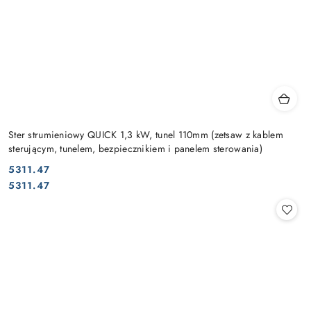
Ster strumieniowy QUICK 1,3 kW, tunel 110mm (zetsaw z kablem
sterującym, tunelem, bezpiecznikiem i panelem sterowania)
5311.47
Cena:
Cena:
5311.47