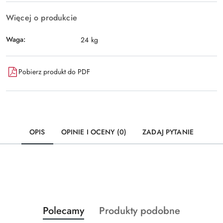
Więcej o produkcie
Waga:
24 kg
Pobierz produkt do PDF
OPIS
OPINIE I OCENY (0)
ZADAJ PYTANIE
Produkty
Produkty
Polecamy
Produkty podobne
Pomiń karuzelę produktów