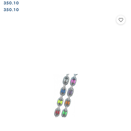
350.10
Cena:
Cena:
350.10