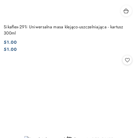
Sikaflex-291i Uniwersalna masa klejąco-uszczelniająca - kartusz
300ml
51.00
Cena:
Cena:
51.00