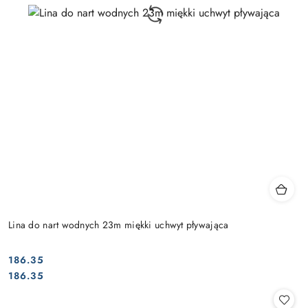
Lina do nart wodnych 23m miękki uchwyt pływająca
186.35
Cena:
Cena:
186.35