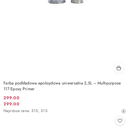
Farba podkładowa epoksydowa uniwersalna 2,5L – Multipurpose
117 Epoxy Primer
299.00
Cena
299.00
Cena
promocyjna:
Najniższa
Najniższa cena:
315
,
315
promocyjna:
cena
z
30