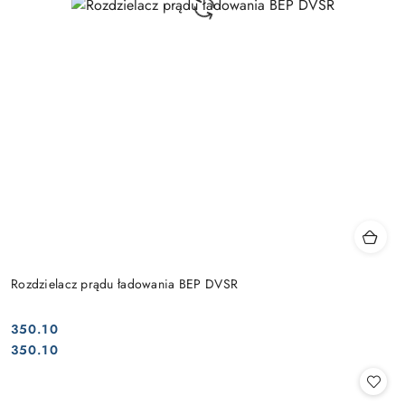
Rozdzielacz prądu ładowania BEP DVSR
350.10
Cena:
Cena:
350.10