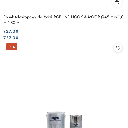
Bosak teleskopowy do łodzi ROBLINE HOOK & MOOR Ø45 mm 1,0
m-1,80 m
727.00
Cena:
Cena:
727.00
-5%