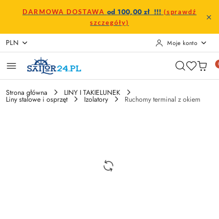
Przejdź do treści głównej
Przejdź do wyszukiwarki
Przejdź do moje konto
Przejdź do menu głównego
Przejdź do opisu produktu
Przejdź do stopki
od 100,00 zł !!!
DARMOWA DOSTAWA
(sprawdź
szczegóły)
PLN
Moje konto
Strona główna
LINY I TAKIELUNEK
Liny stalowe i osprzęt
Izolatory
Ruchomy terminal z okiem