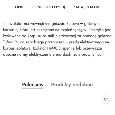
OPIS
OPINIE I OCENY (0)
ZADAJ PYTANIE
Ten izolator ma wewnętrzne gniazdo kulowe w głównym
korpusie, które jest nakręcane na trzpień łączący. Nakrętka jest
izolowana od korpusu ze stali nierdzewnej za pomocą gniazda
Tufnol ™, co zapobiega przenoszeniu prądu elektrycznego na
korpus izolatora. Izolator Hi-MOD spełnia lub przewyższa
obecne normy elektryczne dla morskich izolatorów tylnych.
Produkty
Produkty
Polecamy
Produkty podobne
Pomiń karuzelę produktów
o
o
statusie:
statusie: