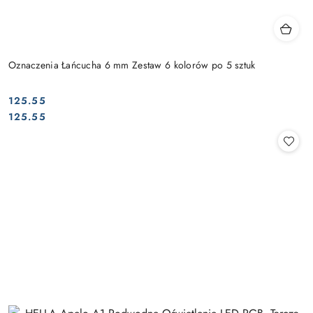
Oznaczenia Łańcucha 6 mm Zestaw 6 kolorów po 5 sztuk
125.55
Cena:
Cena:
125.55