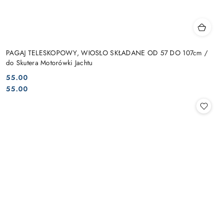
PAGAJ TELESKOPOWY, WIOSŁO SKŁADANE OD 57 DO 107cm /
do Skutera Motorówki Jachtu
55.00
Cena:
Cena:
55.00