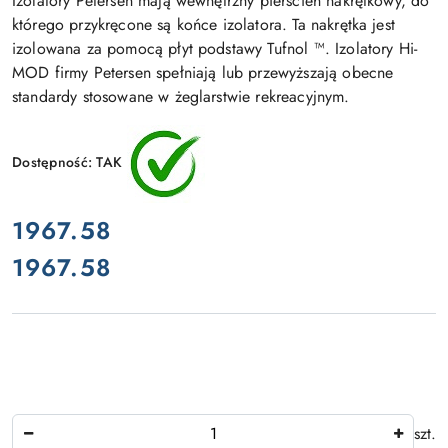
Izolatory Petersen mają wewnętrzny pierścień nakrętkowy, do
którego przykręcone są końce izolatora. Ta nakrętka jest
izolowana za pomocą płyt podstawy Tufnol ™. Izolatory Hi-
MOD firmy Petersen spełniają lub przewyższają obecne
standardy stosowane w żeglarstwie rekreacyjnym.
Dostępność:
TAK
cena:
1967.58
1967.58
Cena:
Ilość
szt.