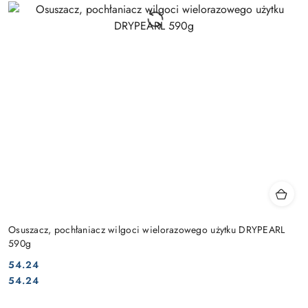
Osuszacz, pochłaniacz wilgoci wielorazowego użytku DRYPEARL
590g
54.24
Cena:
Cena:
54.24