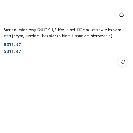
Ster strumieniowy QUICK 1,3 kW, tunel 110mm (zetsaw z kablem
sterującym, tunelem, bezpiecznikiem i panelem sterowania)
5311.47
Cena:
Cena:
5311.47