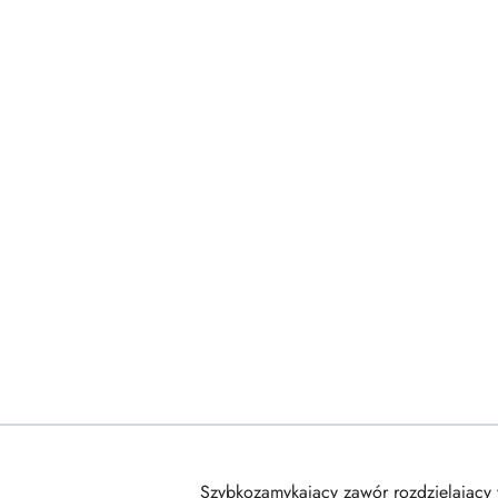
Szybkozamykający zawór rozdzielają