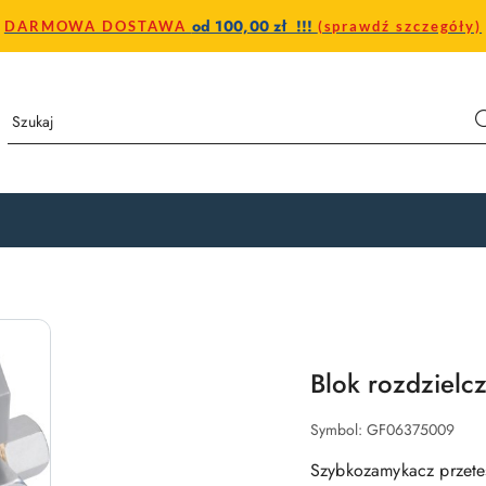
od 100,00 zł !!!
DARMOWA DOSTAWA
(sprawdź szczegóły)
Blok rozdzielc
Symbol:
GF06375009
Szybkozamykacz przete