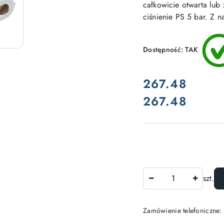
całkowicie otwarta lub
ciśnienie PS 5 bar. Z n
Dostępność:
TAK
cena:
267.48
267.48
Cena:
Ilość
szt.
Zamówienie telefoniczne: