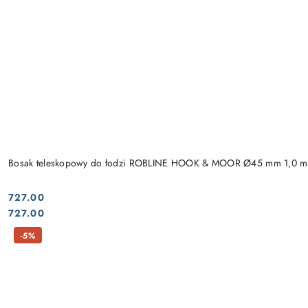
Bosak teleskopowy do łodzi ROBLINE HOOK & MOOR Ø45 mm 1,0 m
727.00
Cena:
Cena:
727.00
-5%