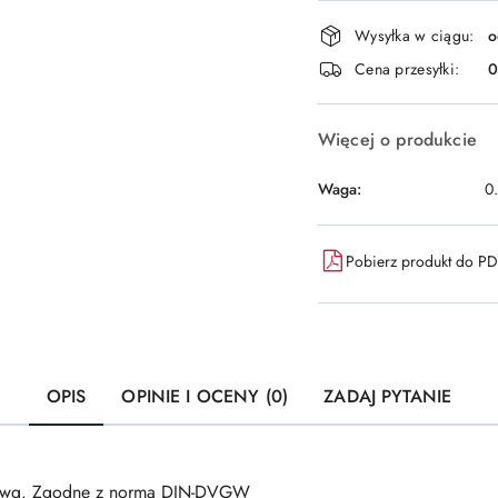
Dostępność
Wysyłka w ciągu:
o
i
Cena przesyłki:
dostawa
Więcej o produkcie
Waga:
0
Pobierz produkt do P
OPIS
OPINIE I OCENY (0)
ZADAJ PYTANIE
cy wg. Zgodne z normą DIN-DVGW