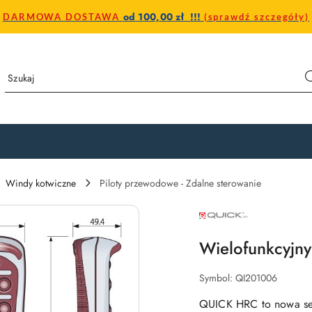
od 100,00 zł !!!
DARMOWA DOSTAWA
(sprawdź szczegóły)
Windy kotwiczne
Piloty przewodowe - Zdalne sterowanie
NAZWA
PRODUCENTA:
QUICK
Wielofunkcyjny
Symbol:
QI201006
QUICK HRC to nowa ser