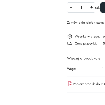
Ilość
szt.
Zamówienie telefoniczne:
Dostępność
Wysyłka w ciągu:
o
i
Cena przesyłki:
dostawa
Więcej o produkcie
Waga:
1
Pobierz produkt do P