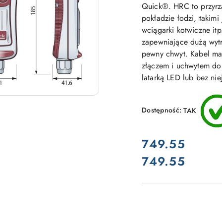
Quick®. HRC to przyrz
pokładzie łodzi, takimi
wciągarki kotwiczne i
zapewniające dużą wytr
pewny chwyt. Kabel ma
złączem i uchwytem d
latarką LED lub bez ni
Dostępność:
TAK
cena:
749.55
749.55
Cena: