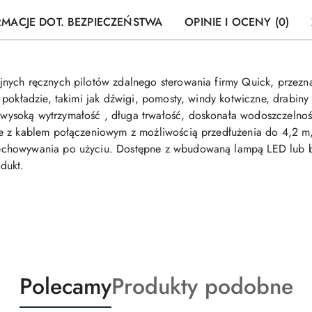
RMACJE DOT. BEZPIECZEŃSTWA
OPINIE I OCENY (0)
nych ręcznych pilotów zdalnego sterowania firmy Quick, przez
pokładzie, takimi jak dźwigi, pomosty, windy kotwiczne, drabiny 
ysoką wytrzymałość , długa trwałość, doskonała wodoszczelnoś
e z kablem połączeniowym z możliwością przedłużenia do 4,2 m
chowywania po użyciu. Dostępne z wbudowaną lampą LED lub be
dukt.
Produkty
Produkty
Polecamy
Produkty podobne