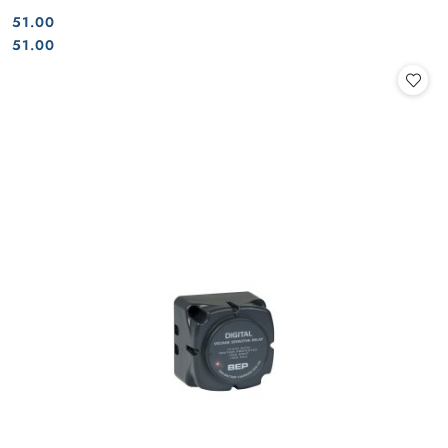
51.00
Cena:
Cena:
51.00