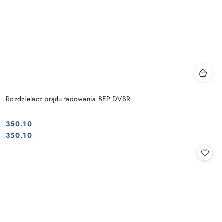
Rozdzielacz prądu ładowania BEP DVSR
350.10
Cena:
Cena:
350.10