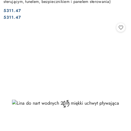
sterującym, tunelem, bezpiecznikiem i panelem sterowania)
5311.47
Cena:
Cena:
5311.47