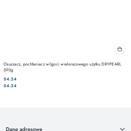
Osuszacz, pochłaniacz wilgoci wielorazowego użytku DRYPEARL
590g
54.24
Cena:
Cena:
54.24
Dane adresowe