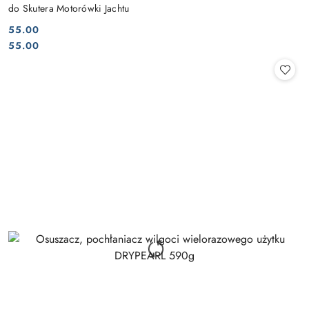
do Skutera Motorówki Jachtu
55.00
Cena:
Cena:
55.00