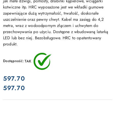
jak małe dźwigi, pomosty, drabinki kąpielowe, wciągarki
kotwiczne itp. HRC wyposażone jest we wkładki gumowe
zapewniające dużą wytrzymałość, trwałość, doskonałe
uszczelnienie oraz pewny chwyt. Kabel ma zasięg do 4,2
metra, wraz z wodoodpornym złączem i uchwytem do
przechowywania po użyciu. Dostępne z wbudowaną latarką
LED lub bez niej. Bezobsługowe. HRC to opatentowany
produkt.
Dostępność:
TAK
cena:
597.70
597.70
Cena: