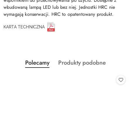
wspornikiem do przechowywania po użyciu. Dostępne z
wbudowaną lampą LED lub bez niej. Jednostki HRC nie
wymagają konserwacji. HRC to opatentowany produkt.
KARTA TECHNICZNA
Produkty
Produkty
Polecamy
Produkty podobne
Pomiń karuzelę produktów
o
o
statusie:
statusie: