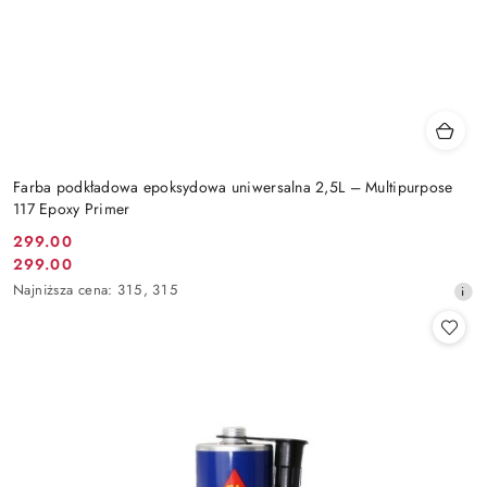
Farba podkładowa epoksydowa uniwersalna 2,5L – Multipurpose
117 Epoxy Primer
299.00
Cena
299.00
Cena
promocyjna:
Najniższa
Najniższa cena:
315
,
315
promocyjna:
cena
z
30
dni
przed
obniżką