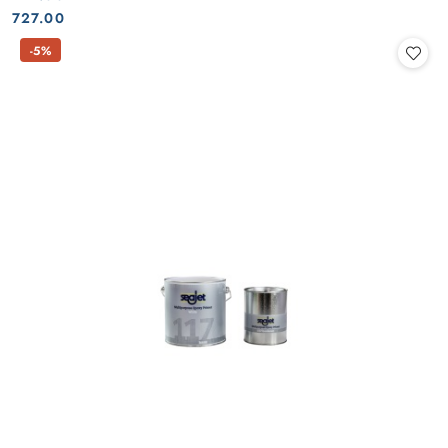
Cena:
Cena:
727.00
-5%