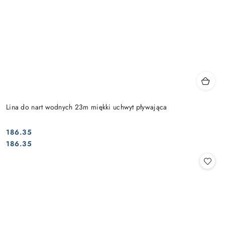
Lina do nart wodnych 23m miękki uchwyt pływająca
186.35
Cena:
Cena:
186.35