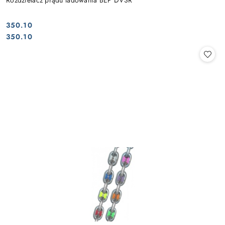
350.10
Cena:
Cena:
350.10