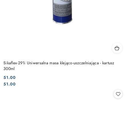
Sikaflex-291i Uniwersalna masa klejąco-uszczelniająca - kartusz
300ml
51.00
Cena:
Cena:
51.00