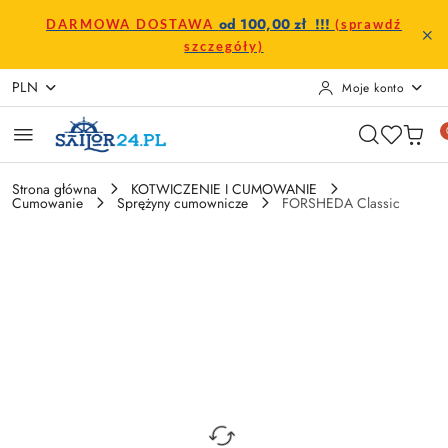
Przejdź do treści głównej
Przejdź do wyszukiwarki
Przejdź do moje konto
Przejdź do menu głównego
Przejdź do opisu produktu
Przejdź do stopki
od 100,00 zł !!!
DARMOWA DOSTAWA
(sprawdź
szczegóły)
PLN
Moje konto
Strona główna
KOTWICZENIE I CUMOWANIE
Cumowanie
Sprężyny cumownicze
FORSHEDA Classic