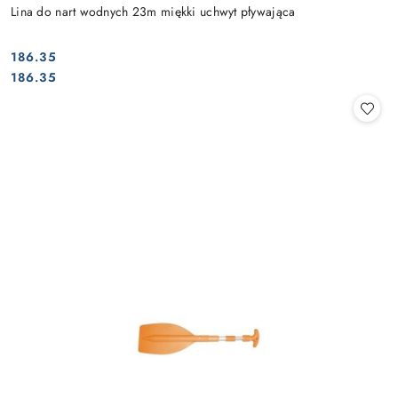
Lina do nart wodnych 23m miękki uchwyt pływająca
186.35
Cena:
Cena:
186.35