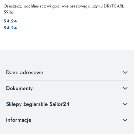
Osuszacz, pochłaniacz wilgoci wielorazowego użytku DRYPEARL
590g
54.24
Cena:
Cena:
54.24
Dane adresowe
Dokumenty
Sklepy żeglarskie Sailor24
Informacje