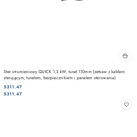
Ster strumieniowy QUICK 1,3 kW, tunel 110mm (zetsaw z kablem
sterującym, tunelem, bezpiecznikiem i panelem sterowania)
5311.47
Cena:
Cena:
5311.47