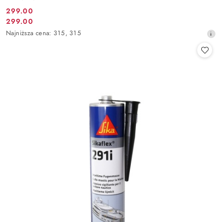
299.00
Cena
299.00
Cena
promocyjna:
Najniższa
Najniższa cena:
315
,
315
promocyjna:
cena
z
30
dni
przed
obniżką