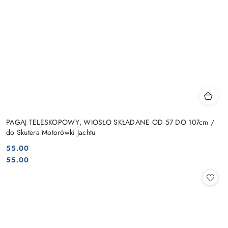
PAGAJ TELESKOPOWY, WIOSŁO SKŁADANE OD 57 DO 107cm /
do Skutera Motorówki Jachtu
55.00
Cena:
Cena:
55.00