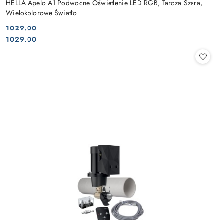
HELLA Apelo A1 Podwodne Oświetlenie LED RGB, Tarcza Szara,
Wielokolorowe Światło
1029.00
Cena:
Cena:
1029.00