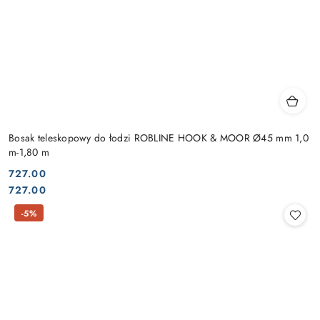
Bosak teleskopowy do łodzi ROBLINE HOOK & MOOR Ø45 mm 1,0
m-1,80 m
727.00
Cena:
Cena:
727.00
-5%