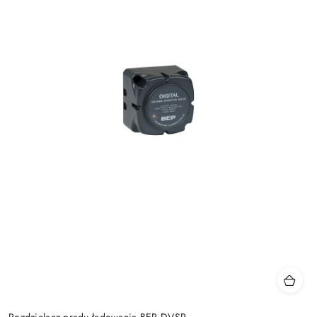
Rozdzielacz prądu ładowania BEP DVSR