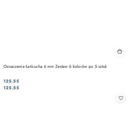
Oznaczenia Łańcucha 6 mm Zestaw 6 kolorów po 5 sztuk
125.55
Cena:
Cena:
125.55