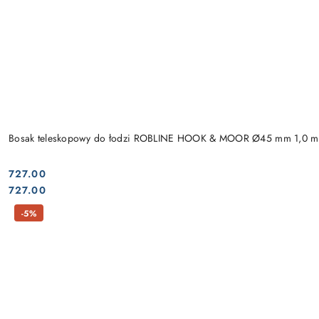
Bosak teleskopowy do łodzi ROBLINE HOOK & MOOR Ø45 mm 1,0 m
727.00
Cena:
Cena:
727.00
-5%