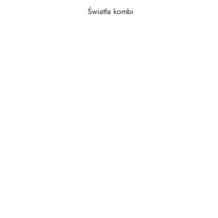
Światła kombi
Pomiń karuzelę produktów