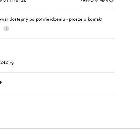
 530 11 00 44
Zostaw telefon
Wyślij
owar dostępny po potwierdzeniu - proszę o kontakt
0
.242 kg
DF