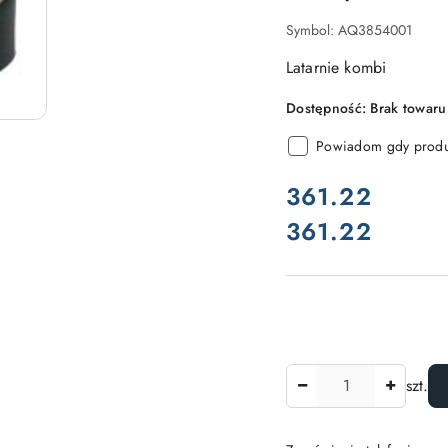
Symbol:
AQ3854001
Latarnie kombi
Dostępność:
Brak towaru
Powiadom gdy produk
cena:
361.22
361.22
Cena:
Ilość
szt.