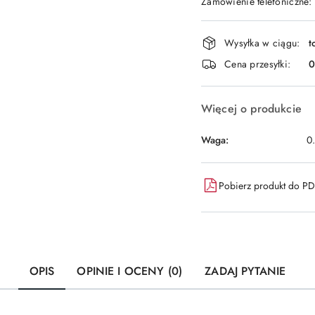
Zamówienie telefoniczne:
Dostępność
Wysyłka w ciągu:
t
i
Cena przesyłki:
dostawa
Więcej o produkcie
Waga:
0
Pobierz produkt do P
OPIS
OPINIE I OCENY (0)
ZADAJ PYTANIE